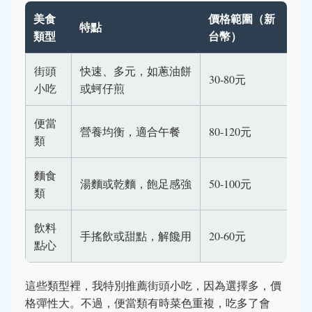
美食
價格範圍（新
特點
類型
台幣）
街頭
快速、多元，如蔥油餅
30-80元
小吃
或蚵仔煎
便當
營養均衡，適合午餐
80-120元
類
麵食
湯麵或乾麵，飽足感強
50-100元
類
飲料
手搖飲或甜點，解饞用
20-60元
點心
這些類型裡，我特別推薦街頭小吃，因為選擇多，價
格彈性大。不過，便當類有時菜色重複，吃多了會