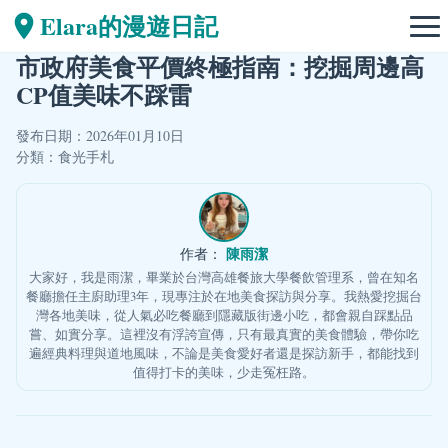
Elara的漫遊日記
市政府美食平價終極指南：挖掘周邊高
CP值美味不踩雷
發布日期：2026年01月10日
分類：
食光手札
陳雨潔
作者：
大家好，我是雨潔，畢業於台灣高雄餐旅大學餐飲管理系，曾在知名
餐廳擔任主廚助理3年，現專注於在地美食探訪與分享。我熱愛挖掘台
灣各地美味，從人氣必吃餐廳到隱藏版街邊小吃，都會親自踩點品
嘗、如實分享。這裡沒有浮誇宣傳，只有最真實的美食體驗，帶你吃
遍經典料理與道地風味，不論是美食愛好者還是探訪新手，都能找到
值得打卡的美味，少走冤枉路。