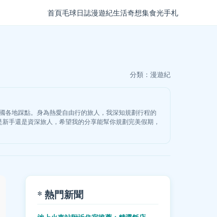
首頁
毛球日誌
漫遊紀
生活奇想集
食光手札
分類：
漫遊紀
韓國各地踩點。身為熱愛自由行的旅人，我深知規劃行程的
是新手還是資深旅人，希望我的分享能幫你規劃完美假期，
* 熱門新聞