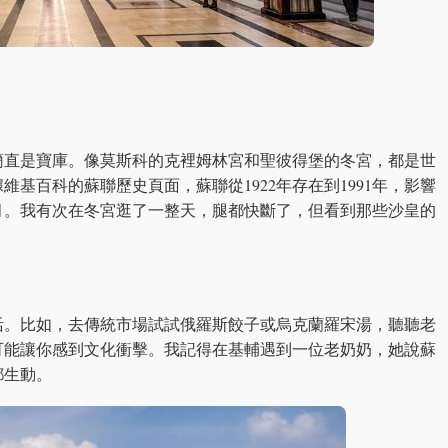
簡直是寶庫。像莫斯科的克裡姆林宮和聖彼得堡的冬宮，都是世
基百科的蘇聯歷史頁面，蘇聯從1922年存在到1991年，影響
月。我有次在冬宮逛了一整天，腿都快斷了，但看到那些沙皇的
活。比如，去傳統市場試試俄羅斯餃子或烏克蘭羅宋湯，聽聽老
可能讓你感到文化衝擊。我記得在基輔遇到一位老奶奶，她說蘇
都生動。