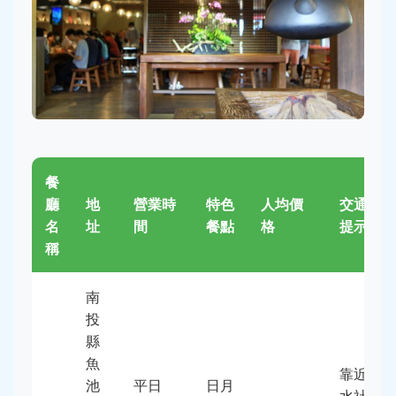
餐
廳
地
營業時
特色
人均價
交通
名
址
間
餐點
格
提示
稱
南
投
縣
魚
靠近
池
平日
日月
水社