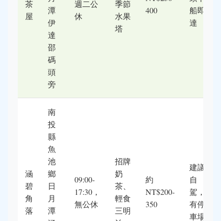
茶
週二公
季節
潭
400
船即
屋
休
水果
伊
達
塔
達
邵
碼
頭
旁
南
投
縣
魚
池
招牌
建議
涵
鄉
奶
09:00-
約
自
碧
日
茶、
17:30，
NT$200-
駕，
角
月
輕食
無公休
350
有停
落
潭
三明
車場