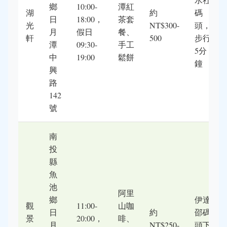
鄉
10:00-
潭紅
湖
約
碼
日
18:00，
茶套
光
NT$300-
頭，
月
假日
餐、
軒
500
步行
潭
09:30-
手工
5分
中
19:00
鬆餅
鐘
興
路
142
號
南
投
縣
魚
池
阿里
鄉
伊達
觀
11:00-
山咖
日
約
邵碼
景
20:00，
啡、
月
NT$250-
頭下