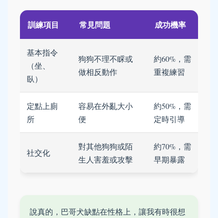
訓練項目
常見問題
成功機率
基本指令
狗狗不理不睬或
約60%，需
（坐、
做相反動作
重複練習
臥）
定點上廁
容易在外亂大小
約50%，需
所
便
定時引導
對其他狗狗或陌
約70%，需
社交化
生人害羞或攻擊
早期暴露
說真的，巴哥犬缺點在性格上，讓我有時很想