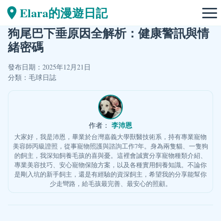
Elara的漫遊日記
狗尾巴下垂原因全解析：健康警訊與情
緒密碼
發布日期：2025年12月21日
分類：
毛球日誌
李沛恩
作者：
大家好，我是沛恩，畢業於台灣嘉義大學獸醫技術系，持有專業寵物
美容師丙級證照，從事寵物照護與諮詢工作7年。身為兩隻貓、一隻狗
的飼主，我深知飼養毛孩的喜與憂。這裡會誠實分享寵物種類介紹、
專業美容技巧、安心寵物保險方案，以及各種實用飼養知識。不論你
是剛入坑的新手飼主，還是有經驗的資深飼主，希望我的分享能幫你
少走彎路，給毛孩最完善、最安心的照顧。