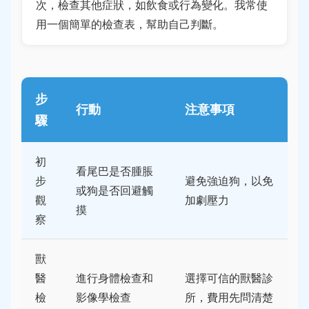
次，檢查其他症狀，如飲食或行為變化。我常使
用一個簡單的檢查表，幫助自己判斷。
步
行動
注意事項
驟
初
看尾巴是否腫脹
步
避免強迫狗，以免
或狗是否回避觸
觀
加劇壓力
摸
察
獸
醫
進行身體檢查和
選擇可信的獸醫診
檢
影像學檢查
所，費用先問清楚