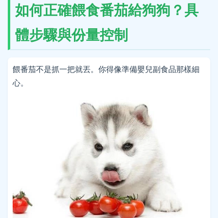
如何正確餵食番茄給狗狗？具
體步驟與份量控制
餵番茄不是抓一把就丟。你得像準備嬰兒副食品那樣細
心。