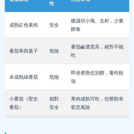
性
建議切小塊、去籽，少量
成熟紅色果肉
安全
餵食
番茄鹼濃度高，絕對不能
番茄蒂與葉子
危險
吃
即使煮熟也別餵，毒性較
未成熟綠番茄
危險
強
小番茄（聖女
相對
果肉成熟可吃，但整顆有
番茄）
安全
窒息風險