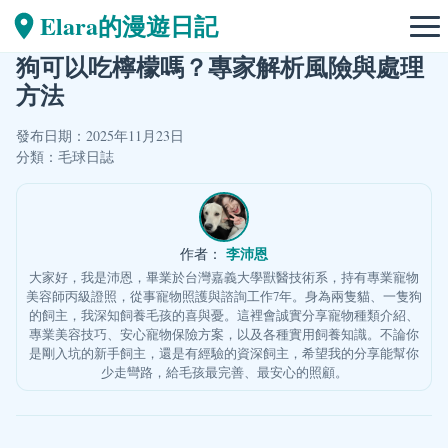
Elara的漫遊日記
狗可以吃檸檬嗎？專家解析風險與處理
方法
發布日期：2025年11月23日
分類：
毛球日誌
李沛恩
作者：
大家好，我是沛恩，畢業於台灣嘉義大學獸醫技術系，持有專業寵物
美容師丙級證照，從事寵物照護與諮詢工作7年。身為兩隻貓、一隻狗
的飼主，我深知飼養毛孩的喜與憂。這裡會誠實分享寵物種類介紹、
專業美容技巧、安心寵物保險方案，以及各種實用飼養知識。不論你
是剛入坑的新手飼主，還是有經驗的資深飼主，希望我的分享能幫你
少走彎路，給毛孩最完善、最安心的照顧。