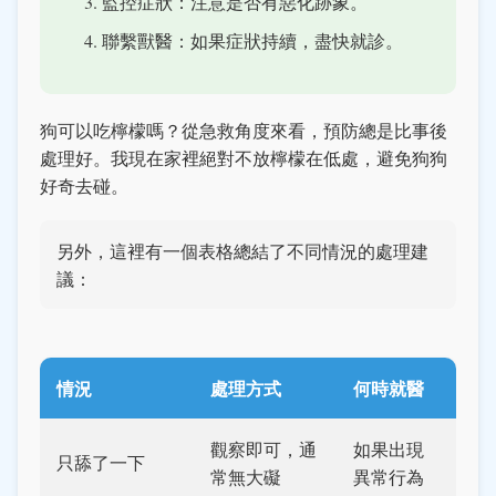
監控症狀：注意是否有惡化跡象。
聯繫獸醫：如果症狀持續，盡快就診。
狗可以吃檸檬嗎？從急救角度來看，預防總是比事後
處理好。我現在家裡絕對不放檸檬在低處，避免狗狗
好奇去碰。
另外，這裡有一個表格總結了不同情況的處理建
議：
情況
處理方式
何時就醫
觀察即可，通
如果出現
只舔了一下
常無大礙
異常行為