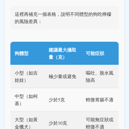
這裡再補充一個表格，說明不同體型的狗吃檸檬
的風險差異：
建議最大攝取
狗體型
可能症狀
量（克）
小型（如吉
嘔吐、脫水風
極少量或避免
娃娃）
險高
中型（如柯
少於5克
輕微胃腸不適
基）
大型（如黃
可能無症狀或
少於10克
金獵犬）
輕微不適