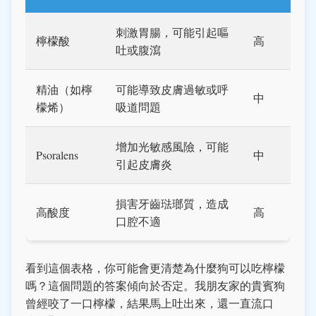
刺激胃腸，可能引起嘔
檸檬酸
高
吐或腹瀉
精油（如檸
可能導致皮膚過敏或呼
中
檬烯）
吸道問題
增加光敏感風險，可能
Psoralens
中
引起皮膚炎
損害牙齒琺瑯質，造成
高酸度
高
口腔不適
看到這個表格，你可能會更清楚為什麼狗可以吃檸檬
嗎？這個問題的答案傾向於否定。我朋友家的貴賓狗
曾經咬了一口檸檬，結果馬上吐出來，還一直流口