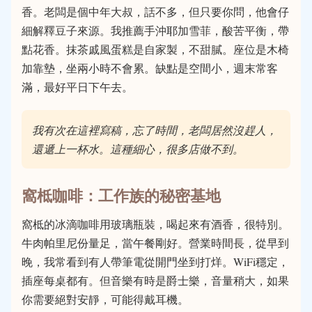
香。老闆是個中年大叔，話不多，但只要你問，他會仔
細解釋豆子來源。我推薦手沖耶加雪菲，酸苦平衡，帶
點花香。抹茶戚風蛋糕是自家製，不甜膩。座位是木椅
加靠墊，坐兩小時不會累。缺點是空間小，週末常客
滿，最好平日下午去。
我有次在這裡寫稿，忘了時間，老闆居然沒趕人，
還遞上一杯水。這種細心，很多店做不到。
窩柢咖啡：工作族的秘密基地
窩柢的冰滴咖啡用玻璃瓶裝，喝起來有酒香，很特別。
牛肉帕里尼份量足，當午餐剛好。營業時間長，從早到
晚，我常看到有人帶筆電從開門坐到打烊。WiFi穩定，
插座每桌都有。但音樂有時是爵士樂，音量稍大，如果
你需要絕對安靜，可能得戴耳機。