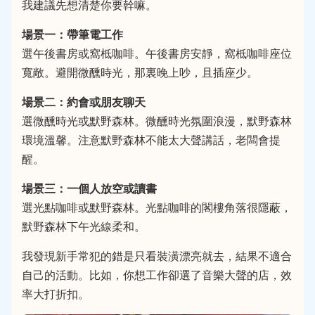
我建議先想清楚你要幹嘛。
場景一：帶筆電工作
選午後書房或窩柢咖啡。午後書房安靜，窩柢咖啡座位
寬敞。避開微醺時光，那裏晚上吵，且插座少。
場景二：約會或朋友聊天
選微醺時光或默野森林。微醺時光氛圍浪漫，默野森林
環境溫馨。注意默野森林不能太大聲講話，老闆會提
醒。
場景三：一個人放空或讀書
選光點咖啡或默野森林。光點咖啡的閣樓角落很隱蔽，
默野森林下午光線柔和。
我發現新手常犯的錯是只看裝潢漂亮就去，結果不適合
自己的活動。比如，你想工作卻選了音樂大聲的店，效
率大打折扣。