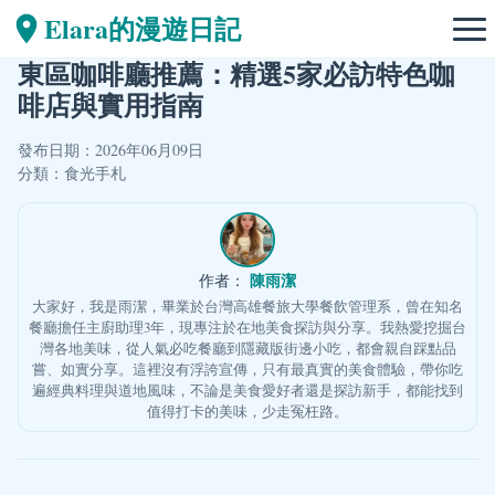
Elara的漫遊日記
東區咖啡廳推薦：精選5家必訪特色咖
啡店與實用指南
發布日期：2026年06月09日
分類：
食光手札
陳雨潔
作者：
大家好，我是雨潔，畢業於台灣高雄餐旅大學餐飲管理系，曾在知名
餐廳擔任主廚助理3年，現專注於在地美食探訪與分享。我熱愛挖掘台
灣各地美味，從人氣必吃餐廳到隱藏版街邊小吃，都會親自踩點品
嘗、如實分享。這裡沒有浮誇宣傳，只有最真實的美食體驗，帶你吃
遍經典料理與道地風味，不論是美食愛好者還是探訪新手，都能找到
值得打卡的美味，少走冤枉路。