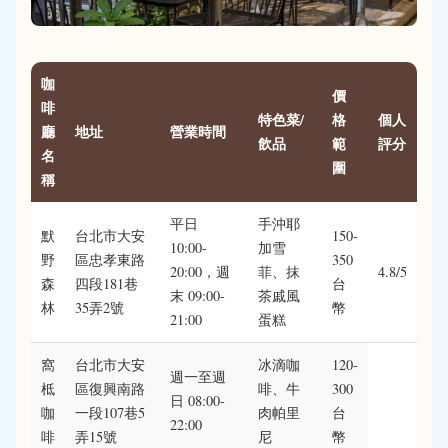
咖
價
啡
特色菜/
格
個人
廳
地址
營業時間
飲品
範
評分
名
圍
稱
平日
手沖耶
默
台北市大安
150-
10:00-
加雪
野
區忠孝東路
350
20:00，週
菲、抹
4.8/5
森
四段181巷
台
末 09:00-
茶戚風
林
35弄2號
幣
21:00
蛋糕
窩
台北市大安
冰滴咖
120-
週一至週
柢
區復興南路
啡、牛
300
日 08:00-
咖
一段107巷5
肉帕里
台
22:00
啡
弄15號
尼
幣