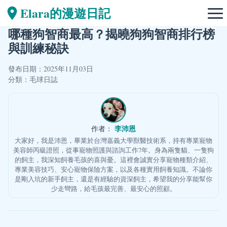
Elara的漫遊日記
哪種狗智商最高？揭曉狗狗智商排行榜
與訓練秘訣
發布日期：2025年11月03日
分類：
毛球日誌
李沛恩
作者：
大家好，我是沛恩，畢業於台灣嘉義大學獸醫技術系，持有專業寵物
美容師丙級證照，從事寵物照護與諮詢工作7年。身為兩隻貓、一隻狗
的飼主，我深知飼養毛孩的喜與憂。這裡會誠實分享寵物種類介紹、
專業美容技巧、安心寵物保險方案，以及各種實用飼養知識。不論你
是剛入坑的新手飼主，還是有經驗的資深飼主，希望我的分享能幫你
少走彎路，給毛孩最完善、最安心的照顧。