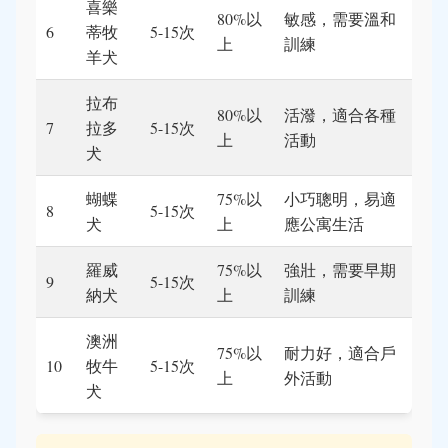
喜樂
80%以
敏感，需要溫和
6
蒂牧
5-15次
上
訓練
羊犬
拉布
80%以
活潑，適合各種
7
拉多
5-15次
上
活動
犬
蝴蝶
75%以
小巧聰明，易適
8
5-15次
犬
上
應公寓生活
羅威
75%以
強壯，需要早期
9
5-15次
納犬
上
訓練
澳洲
75%以
耐力好，適合戶
10
牧牛
5-15次
上
外活動
犬