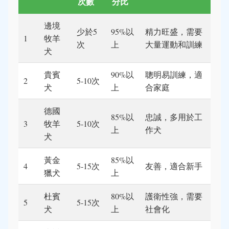
次數
分比
邊境
少於5
95%以
精力旺盛，需要
1
牧羊
次
上
大量運動和訓練
犬
貴賓
90%以
聰明易訓練，適
2
5-10次
犬
上
合家庭
德國
85%以
忠誠，多用於工
3
牧羊
5-10次
上
作犬
犬
黃金
85%以
4
5-15次
友善，適合新手
獵犬
上
杜賓
80%以
護衛性強，需要
5
5-15次
犬
上
社會化