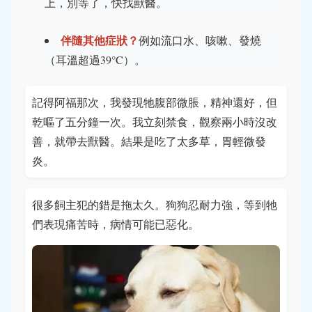
上，別等了，快找獸醫。
伴隨其他症狀？
例如流口水、咳嗽、發燒
（耳溫超過39°C）。
記得阿福那次，我發現牠腹部微脹，精神還好，但
乾嘔了五分鐘一次。我立刻禁食，觀察兩小時沒改
善，就帶去獸醫。結果是吃了太多草，胃輕微發
炎。
很多飼主犯的錯是拖太久。狗狗忍耐力強，等到牠
們表現痛苦時，病情可能已惡化。