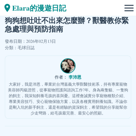
Elara的漫遊日記
狗狗想吐吐不出來怎麼辦？獸醫教你緊
急處理與預防指南
發布日期：2026年02月13日
分類：
毛球日誌
李沛恩
作者：
大家好，我是沛恩，畢業於台灣嘉義大學獸醫技術系，持有專業寵物
美容師丙級證照，從事寵物照護與諮詢工作7年。身為兩隻貓、一隻狗
的飼主，我深知飼養毛孩的喜與憂。這裡會誠實分享寵物種類介紹、
專業美容技巧、安心寵物保險方案，以及各種實用飼養知識。不論你
是剛入坑的新手飼主，還是有經驗的資深飼主，希望我的分享能幫你
少走彎路，給毛孩最完善、最安心的照顧。