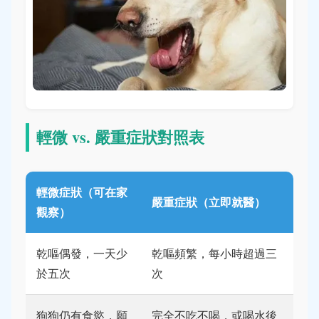
輕微 vs. 嚴重症狀對照表
輕微症狀（可在家
嚴重症狀（立即就醫）
觀察）
乾嘔偶發，一天少
乾嘔頻繁，每小時超過三
於五次
次
狗狗仍有食慾，願
完全不吃不喝，或喝水後