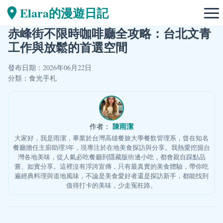
Elara的漫遊日記
赤峰街不限時咖啡廳全攻略：台北文青
工作與放鬆的首選空間
發布日期：2026年06月22日
分類：
食光手札
陳雨潔
作者：
大家好，我是雨潔，畢業於台灣高雄餐旅大學餐飲管理系，曾在知名
餐廳擔任主廚助理3年，現專注於在地美食探訪與分享。我熱愛挖掘台
灣各地美味，從人氣必吃餐廳到隱藏版街邊小吃，都會親自踩點品
嘗、如實分享。這裡沒有浮誇宣傳，只有最真實的美食體驗，帶你吃
遍經典料理與道地風味，不論是美食愛好者還是探訪新手，都能找到
值得打卡的美味，少走冤枉路。