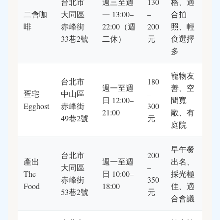
台北市
週三至週
130
格、適
二會咖
大同區
一 13:00–
–
合拍
啡
赤峰街
22:00（週
200
照、輕
33巷2號
二休）
元
食選擇
多
寵物友
台北市
180
週一至週
善、空
疍宅
中山區
–
日 12:00–
間寬
Egghost
赤峰街
300
21:00
敞、有
49巷2號
元
庭院
早午餐
台北市
200
產出
週一至週
出名、
大同區
–
The
日 10:00–
採光極
赤峰街
350
Food
18:00
佳、適
53巷2號
元
合會議