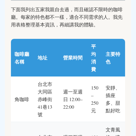
下面我列出五家我親自去過，而且確認不限時的咖啡
廳。每家的特色都不一樣，適合不同需求的人。我先
用表格整理基本資訊，再細講我的體驗。
平
咖啡廳
均
主要特
地址
營業時間
名稱
消
色
費
台北市
150
安靜、
大同區
週一至週
–
插座
角咖啡
赤峰街
日 12:00–
250
多、甜
41巷13
22:00
元
點好吃
號
文青風