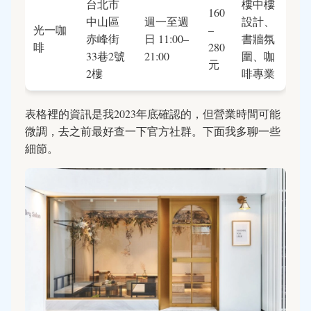
台北市
樓中樓
160
中山區
週一至週
設計、
光一咖
–
赤峰街
日 11:00–
書牆氛
啡
280
33巷2號
21:00
圍、咖
元
2樓
啡專業
表格裡的資訊是我2023年底確認的，但營業時間可能
微調，去之前最好查一下官方社群。下面我多聊一些
細節。