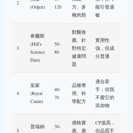
2
(Orijen)
120
方、多
能引發過
種肉類
敏
獸醫推
希爾斯
薦、針
實用性
(Hill's
50-
3
對特定
強，但成
Science
80
健康問
分普通
Diet)
題
適合新
皇家
品種專
40-
手，但我
4
(Royal
用、科
70
不愛它的
Canin)
學配方
添加物
價格實
CP值高，
普瑞納
30-
5
惠、廣
但品質不