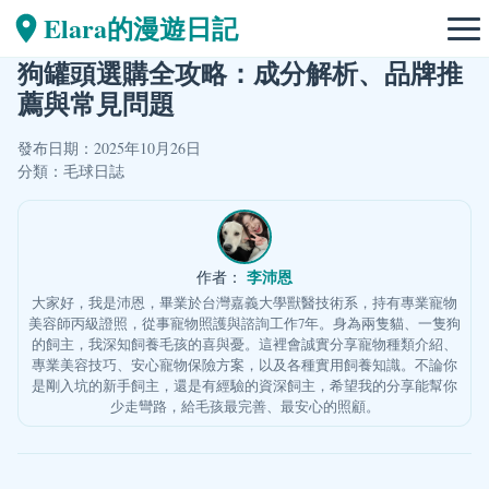
Elara的漫遊日記
狗罐頭選購全攻略：成分解析、品牌推
薦與常見問題
發布日期：2025年10月26日
分類：
毛球日誌
李沛恩
作者：
大家好，我是沛恩，畢業於台灣嘉義大學獸醫技術系，持有專業寵物
美容師丙級證照，從事寵物照護與諮詢工作7年。身為兩隻貓、一隻狗
的飼主，我深知飼養毛孩的喜與憂。這裡會誠實分享寵物種類介紹、
專業美容技巧、安心寵物保險方案，以及各種實用飼養知識。不論你
是剛入坑的新手飼主，還是有經驗的資深飼主，希望我的分享能幫你
少走彎路，給毛孩最完善、最安心的照顧。