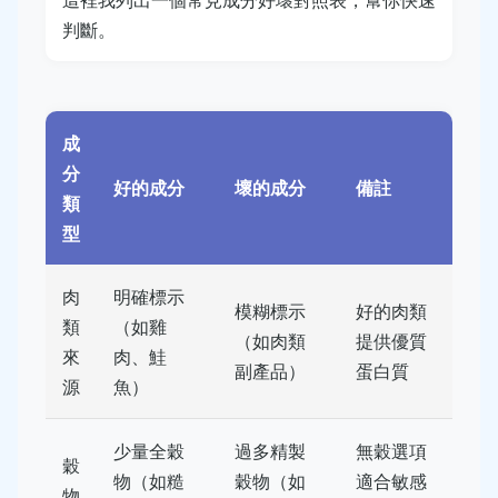
判斷。
成
分
好的成分
壞的成分
備註
類
型
肉
明確標示
模糊標示
好的肉類
類
（如雞
（如肉類
提供優質
來
肉、鮭
副產品）
蛋白質
源
魚）
少量全穀
過多精製
無穀選項
穀
物（如糙
穀物（如
適合敏感
物