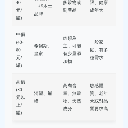
40
多穀物或
限、健康
一些本土
元/
副產品
成年犬
品牌
罐)
中價
肉類為
(40-
一般家
希爾斯、
主，可能
80
庭、有多
皇家
有少量添
元/
種需求
加物
罐)
高價
高肉含
敏感體
(80
渴望、巔
量、無穀
質、老年
元以
峰
物、天然
犬或對品
上/
成分
質要求高
罐)