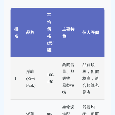
平
均
排
價
主要特
品牌
個人評價
名
格
色
(元/
罐)
高肉含
品質頂
巔峰
量、無
級，但價
100-
1
(Ziwi
穀物、
格高，適
150
Peak)
風乾技
合預算充
術
足者
生物適
營養均
渴望
80-
性配
衡，但可