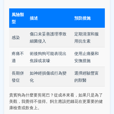
風險類
描述
預防措施
型
傷口未妥善護理導致
定期清潔和服
感染
細菌侵入
用抗生素
疼痛不
術後狗狗可能表現出
使用止痛藥和
適
焦躁或哀嚎
安撫措施
長期併
如神經損傷或行為變
選擇經驗豐富
發症
化
的獸醫
貴賓狗為什麼要剪尾巴？從成本來看，如果只是為了
美觀，我覺得不值得。飼主應該把錢花在更重要的健
康檢查或飲食上。