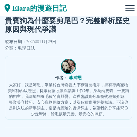
Elara的漫遊日記
貴賓狗為什麼要剪尾巴？完整解析歷史
原因與現代爭議
發布日期：2025年11月29日
分類：
毛球日誌
李沛恩
作者：
大家好，我是沛恩，畢業於台灣嘉義大學獸醫技術系，持有專業寵物
美容師丙級證照，從事寵物照護與諮詢工作7年。身為兩隻貓、一隻狗
的飼主，我深知飼養毛孩的喜與憂。這裡會誠實分享寵物種類介紹、
專業美容技巧、安心寵物保險方案，以及各種實用飼養知識。不論你
是剛入坑的新手飼主，還是有經驗的資深飼主，希望我的分享能幫你
少走彎路，給毛孩最完善、最安心的照顧。