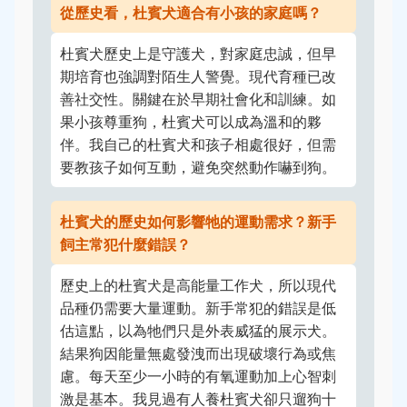
從歷史看，杜賓犬適合有小孩的家庭嗎？
杜賓犬歷史上是守護犬，對家庭忠誠，但早
期培育也強調對陌生人警覺。現代育種已改
善社交性。關鍵在於早期社會化和訓練。如
果小孩尊重狗，杜賓犬可以成為溫和的夥
伴。我自己的杜賓犬和孩子相處很好，但需
要教孩子如何互動，避免突然動作嚇到狗。
杜賓犬的歷史如何影響牠的運動需求？新手
飼主常犯什麼錯誤？
歷史上的杜賓犬是高能量工作犬，所以現代
品種仍需要大量運動。新手常犯的錯誤是低
估這點，以為牠們只是外表威猛的展示犬。
結果狗因能量無處發洩而出現破壞行為或焦
慮。每天至少一小時的有氧運動加上心智刺
激是基本。我見過有人養杜賓犬卻只遛狗十