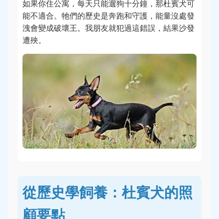
如果你住公寓，每天只能遛狗十分鐘，那杜賓犬可
能不適合。牠們的歷史是奔跑和守護，能量沒處發
洩會變成破壞王。我朋友就犯過這錯誤，結果沙發
遭殃。
從歷史學飼養：杜賓犬的照
顧要點