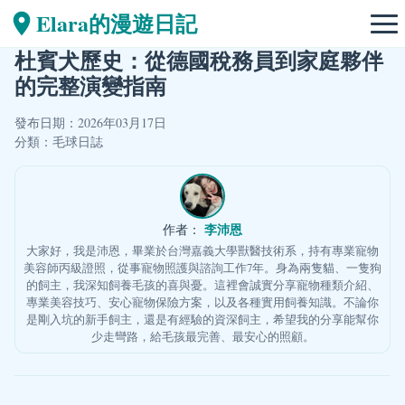
Elara的漫遊日記
杜賓犬歷史：從德國稅務員到家庭夥伴
的完整演變指南
發布日期：2026年03月17日
分類：
毛球日誌
李沛恩
作者：
大家好，我是沛恩，畢業於台灣嘉義大學獸醫技術系，持有專業寵物
美容師丙級證照，從事寵物照護與諮詢工作7年。身為兩隻貓、一隻狗
的飼主，我深知飼養毛孩的喜與憂。這裡會誠實分享寵物種類介紹、
專業美容技巧、安心寵物保險方案，以及各種實用飼養知識。不論你
是剛入坑的新手飼主，還是有經驗的資深飼主，希望我的分享能幫你
少走彎路，給毛孩最完善、最安心的照顧。