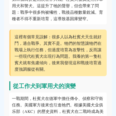
用犬和警犬。這提升了牠的聲譽，但也帶來了問
題：戰爭中很多狗被犧牲，戰後品種數量銳減。育
種者不得不重新培育，這導致基因庫變窄。
這裡有個常見誤解：很多人以為杜賓犬天生就好
鬥，適合戰爭。其實不是。牠們的智慧讓牠們在
戰場上執行任務，但過度培育為攻擊性，反而讓
一些現代杜賓犬出現行為問題。我養的第一隻杜
賓犬就有焦慮傾向，後來我發現這和戰後培育過
度強調服從有關。
從工作犬到軍用犬的演變
一戰期間，杜賓犬在德軍中擔任傳令、偵察和守衛
任務。美國軍方後來也引進牠們。根據美國犬业俱
乐部（AKC）的歷史資料，杜賓犬在二戰時成為美