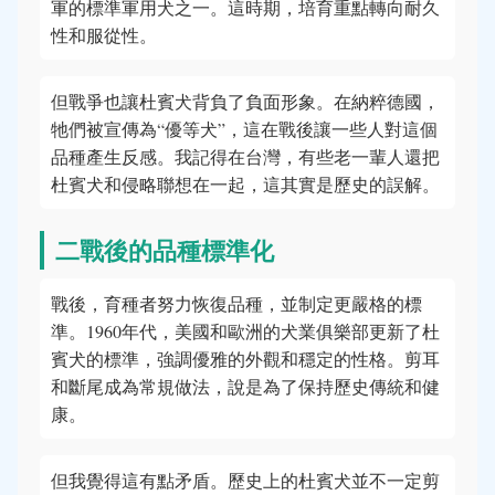
軍的標準軍用犬之一。這時期，培育重點轉向耐久
性和服從性。
但戰爭也讓杜賓犬背負了負面形象。在納粹德國，
牠們被宣傳為“優等犬”，這在戰後讓一些人對這個
品種產生反感。我記得在台灣，有些老一輩人還把
杜賓犬和侵略聯想在一起，這其實是歷史的誤解。
二戰後的品種標準化
戰後，育種者努力恢復品種，並制定更嚴格的標
準。1960年代，美國和歐洲的犬業俱樂部更新了杜
賓犬的標準，強調優雅的外觀和穩定的性格。剪耳
和斷尾成為常規做法，說是為了保持歷史傳統和健
康。
但我覺得這有點矛盾。歷史上的杜賓犬並不一定剪