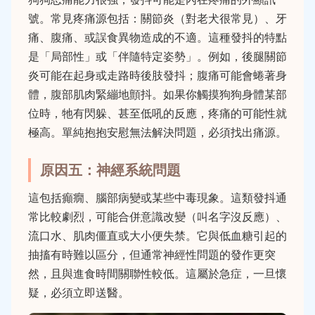
號。常見疼痛源包括：關節炎（對老犬很常見）、牙
痛、腹痛、或誤食異物造成的不適。這種發抖的特點
是「局部性」或「伴隨特定姿勢」。例如，後腿關節
炎可能在起身或走路時後肢發抖；腹痛可能會蜷著身
體，腹部肌肉緊繃地顫抖。如果你觸摸狗狗身體某部
位時，牠有閃躲、甚至低吼的反應，疼痛的可能性就
極高。單純抱抱安慰無法解決問題，必須找出痛源。
原因五：神經系統問題
這包括癲癇、腦部病變或某些中毒現象。這類發抖通
常比較劇烈，可能合併意識改變（叫名字沒反應）、
流口水、肌肉僵直或大小便失禁。它與低血糖引起的
抽搐有時難以區分，但通常神經性問題的發作更突
然，且與進食時間關聯性較低。這屬於急症，一旦懷
疑，必須立即送醫。