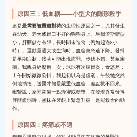
原因三：低血糖——小型犬的隱形殺手
最需要被嚴肅對待
這是
的生理性原因之一，尤其發生
在幼犬、老犬或胃口不好的狗狗身上。馬爾濟斯體型
小，肝醣儲存有限，長時間未進食（例如超過8小
時）、運動量過大或生病時，血糖會急速下降。發抖
是早期症狀，接著可能出現虛弱、步伐不穩、甚至癲
癇。我親身經歷過一次，球球有次腸胃炎，食慾差，
上午開始微微發抖，我起初以為是虛弱，午後牠突然
倒地抽搐，送醫才知是嚴重低血糖，差點救不回來。
獸醫說，家裡常備一點蜂蜜或糖漿，在發現異常發抖
伴隨虛弱時，塗抹在牙齦上緊急升糖，是能救命的動
作。
原因四：疼痛或不適
狗狗忍痛能力很強，發抖可能是內在疼痛的外顯訊