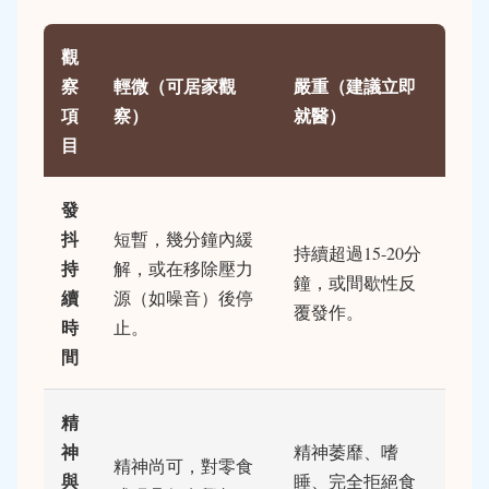
觀
察
輕微（可居家觀
嚴重（建議立即
項
察）
就醫）
目
發
抖
短暫，幾分鐘內緩
持續超過15-20分
持
解，或在移除壓力
鐘，或間歇性反
續
源（如噪音）後停
覆發作。
時
止。
間
精
神
精神萎靡、嗜
精神尚可，對零食
與
睡、完全拒絕食