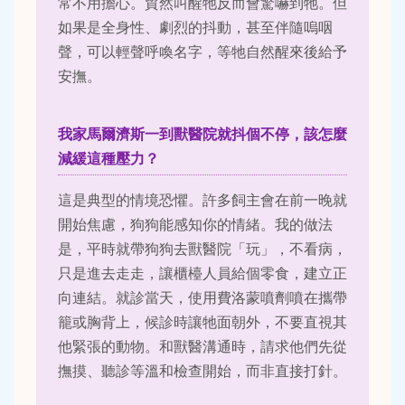
常不用擔心。貿然叫醒牠反而會驚嚇到牠。但
如果是全身性、劇烈的抖動，甚至伴隨嗚咽
聲，可以輕聲呼喚名字，等牠自然醒來後給予
安撫。
我家馬爾濟斯一到獸醫院就抖個不停，該怎麼
減緩這種壓力？
這是典型的情境恐懼。許多飼主會在前一晚就
開始焦慮，狗狗能感知你的情緒。我的做法
是，平時就帶狗狗去獸醫院「玩」，不看病，
只是進去走走，讓櫃檯人員給個零食，建立正
向連結。就診當天，使用費洛蒙噴劑噴在攜帶
籠或胸背上，候診時讓牠面朝外，不要直視其
他緊張的動物。和獸醫溝通時，請求他們先從
撫摸、聽診等溫和檢查開始，而非直接打針。