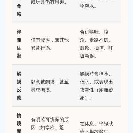
或玩具仍有興趣。
食
物與水。
慾
伴
合併嘔吐、腹
隨
僅有發抖，無其他
瀉、走路不穩、
症
異常行為。
癱軟、抽搐、呼
狀
吸急促。
觸
觸摸時會呻吟、
摸
願意被觸摸，甚至
低吼、或表現出
反
尋求撫摸。
攻擊性（疼痛跡
應
象）。
情
有明確可辨識的原
境
在休息、平靜狀
因（如寒冷、驚
關
態下無故發生。