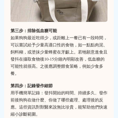
第三步：排除低血糖可能
如果狗狗最近吃得少，或距離上一餐已有一段時間，
可以嘗試給予少量高適口性的食物，如一點點肉泥、
飼料糊，或塗抹少量蜂蜜在牙齦上。若牠願意進食且
發抖在攝取食物後10-15分鐘內明顯改善，低血糖的
可能性就很高。之後應調整餵食策略，例如少食多
餐。
第四步：記錄發作細節
用手機簡單記錄：發抖開始的時間、持續多久、發作
前後狗狗在做什麼、你做了哪些處理、處理後的反
應。這些資訊對獸醫來說無比珍貴，能幫助他們快速
縮小診斷範圍。