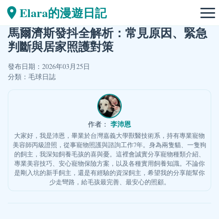
Elara的漫遊日記
馬爾濟斯發抖全解析：常見原因、緊急
判斷與居家照護對策
發布日期：2026年03月25日
分類：
毛球日誌
李沛恩
作者：
大家好，我是沛恩，畢業於台灣嘉義大學獸醫技術系，持有專業寵物
美容師丙級證照，從事寵物照護與諮詢工作7年。身為兩隻貓、一隻狗
的飼主，我深知飼養毛孩的喜與憂。這裡會誠實分享寵物種類介紹、
專業美容技巧、安心寵物保險方案，以及各種實用飼養知識。不論你
是剛入坑的新手飼主，還是有經驗的資深飼主，希望我的分享能幫你
少走彎路，給毛孩最完善、最安心的照顧。