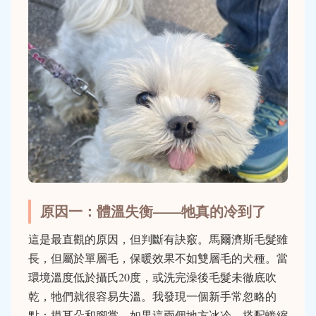
原因一：體溫失衡——牠真的冷到了
這是最直觀的原因，但判斷有訣竅。馬爾濟斯毛髮雖
長，但屬於單層毛，保暖效果不如雙層毛的犬種。當
環境溫度低於攝氏20度，或洗完澡後毛髮未徹底吹
乾，牠們就很容易失溫。我發現一個新手常忽略的
點：摸耳朵和腳掌。如果這兩個地方冰冷，搭配蜷縮