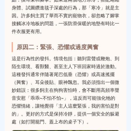
身體、試圖鑽進毯子深處的行為，那「寒冷」就是主
因。許多飼主買了華而不實的寵物衣，卻忽略了腳掌
接觸冰冷地板的問題，一張防滑保暖的地墊有時比一
件衣服更有用。
原因二：緊張、恐懼或過度興奮
這是行為性的發抖。情境包括：聽到雷聲或鞭炮、到
陌生環境、看獸醫、甚至主人下班回家時過於激動。
這種發抖通常伴隨著尾巴低垂（恐懼）或高速搖擺
（興奮）、耳朵後貼、眼神飄忽。我必須指出一個微
妙錯誤：很多飼主在狗狗害怕時，會不斷用高頻率聲
音安慰「乖乖~不怕不怕~」，這反而可能強化牠的
恐懼情緒，讓牠覺得「主人這麼緊張，我的害怕是對
的」。更好的方式是保持冷靜，提供一個安全的躲避
處（如打開籠門、蓋上布的桌子下）。