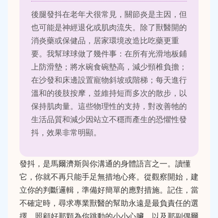
後腿發抖在老年犬很常見，關節炎是主因，但
也可能是神經退化或肌肉流失。除了獸醫開的
消炎藥或保健品，居家環境改造比吃藥更重
要。我幫球球做了幾件事：在所有光滑地板鋪
上防滑墊；將水碗食碗墊高，減少頸椎負擔；
在沙發和床邊設置寵物斜坡或階梯；每天進行
溫和的後肢按摩，並維持短而多次的散步，以
保持肌肉量。這些物理性的支持，對改善牠的
生活品質和減少因站立不穩而產生的恐懼性發
抖，效果非常明顯。
發抖，是馬爾濟斯與你溝通的身體語言之一。讀懂
它，你就不再只能手足無措地心疼。從觀察開始，建
立你的判斷邏輯，準備好簡單的應對措施。記住，當
不確定時，尋求專業獸醫的幫助永遠是最負責任的選
擇。照顧好那顆為你跳動的小小心臟，以及那副偶爾