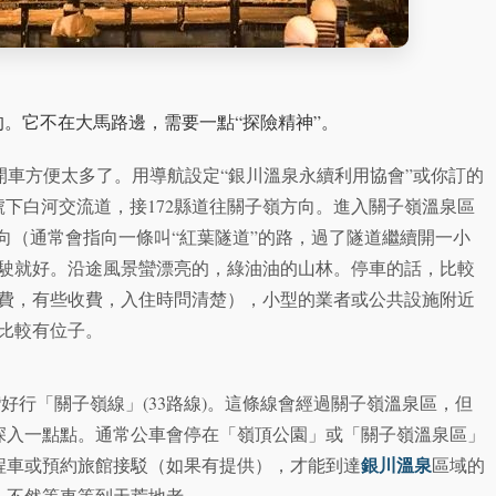
。它不在大馬路邊，需要一點“探險精神”。
開車方便太多了。用導航設定“銀川溫泉永續利用協會”或你訂的
下白河交流道，接172縣道往關子嶺方向。進入關子嶺溫泉區
向（通常會指向一條叫“紅葉隧道”的路，過了隧道繼續開一小
駛就好。沿途風景蠻漂亮的，綠油油的山林。停車的話，比較
費，有些收費，入住時問清楚），小型的業者或公共設施附近
比較有位子。
好行「關子嶺線」(33路線)。這條線會經過關子嶺溫泉區，但
深入一點點。通常公車會停在「嶺頂公園」或「關子嶺溫泉區」
銀川溫泉
程車或預約旅館接駁（如果有提供），才能到達
區域的
！不然等車等到天荒地老。