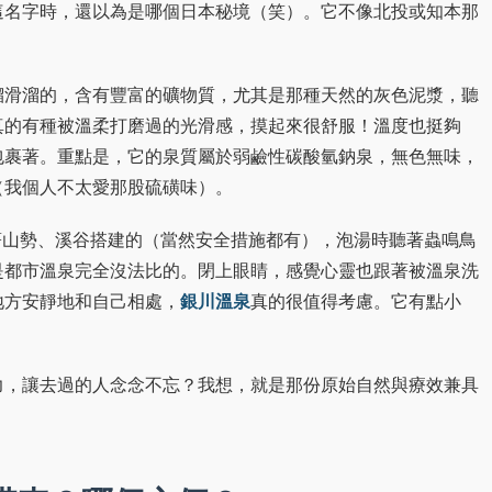
這名字時，還以為是哪個日本秘境（笑）。它不像北投或知本那
溜滑溜的，含有豐富的礦物質，尤其是那種天然的灰色泥漿，聽
真的有種被溫柔打磨過的光滑感，摸起來很舒服！溫度也挺夠
包裹著。重點是，它的泉質屬於弱鹼性碳酸氫鈉泉，無色無味，
（我個人不太愛那股硫磺味）。
著山勢、溪谷搭建的（當然安全措施都有），泡湯時聽著蟲鳴鳥
是都市溫泉完全沒法比的。閉上眼睛，感覺心靈也跟著被溫泉洗
銀川溫泉
地方安靜地和自己相處，
真的很值得考慮。它有點小
。
力，讓去過的人念念不忘？我想，就是那份原始自然與療效兼具