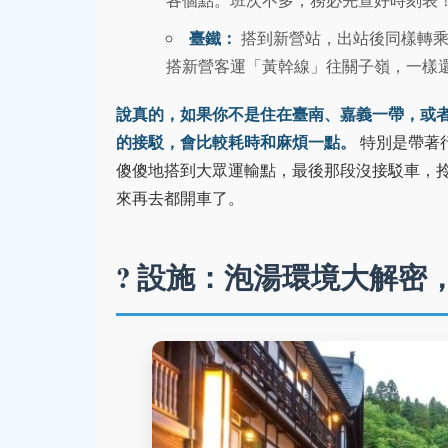
臺鐵：
搭到新營站，出站後同樣轉乘
搭新營客運「黃幹線」往關子嶺，一樣
說真的，如果你不是住在臺南、嘉義一帶，或
的接駁，會比較耗時和麻煩一點。
特別是帶著
傻傻地搭到大眾運輸點，最後那段沒接駁車，
來再去都開車了。
?️
設施：泡湯環境大解密