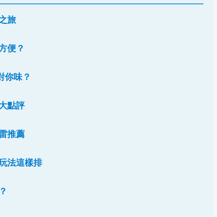
之旅
方便？
對你味？
大點評
雷推薦
玩法這樣排
？