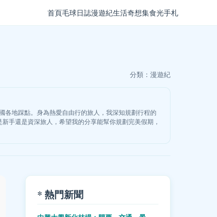
首頁
毛球日誌
漫遊紀
生活奇想集
食光手札
分類：
漫遊紀
韓國各地踩點。身為熱愛自由行的旅人，我深知規劃行程的
是新手還是資深旅人，希望我的分享能幫你規劃完美假期，
* 熱門新聞