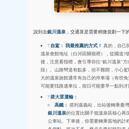
銀川溫泉
說到去
，交通算是需要稍微規劃一下的
自駕：
我最推薦的方式！
?
真的，自己
溫泉會館地址（白河區關嶺裡），從國道3號
後，注意看指標，會引導你往“銀川溫泉”方
段）。山路彎道有點多，但不難開，小心駕
大的溫泉旅館通常有自己的停車場（有些免
可能要找路邊車位，假日可能要早一點到才
搭大眾運輸：
?
高鐵：
搭到嘉義站，出站後轉乘臺灣
銀川溫泉
的位置比關子嶺溫泉區核心再
公車站。下車後，你需要轉乘當地的計
各個點。班次不多，務必先查好時刻表