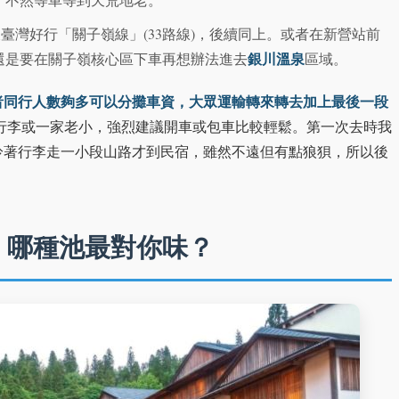
臺灣好行「關子嶺線」(33路線)，後續同上。或者在新營站前
銀川溫泉
還是要在關子嶺核心區下車再想辦法進去
區域。
者同行人數夠多可以分攤車資，大眾運輸轉來轉去加上最後一段
行李或一家老小，強烈建議開車或包車比較輕鬆。第一次去時我
拎著行李走一小段山路才到民宿，雖然不遠但有點狼狽，所以後
，哪種池最對你味？