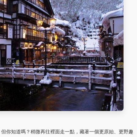
。但你知道嗎？稍微再往裡面走一點，藏著一個更原始、更野趣