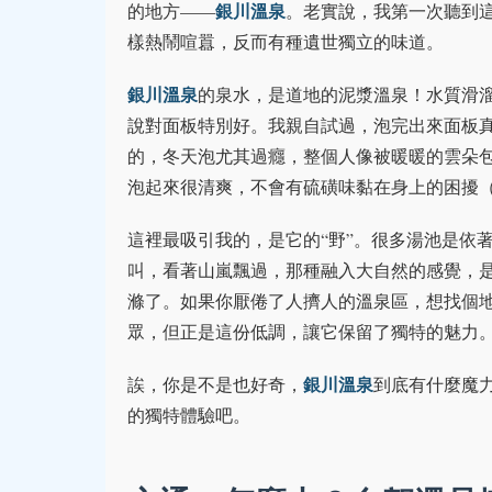
銀川溫泉
的地方——
。老實說，我第一次聽到
樣熱鬧喧囂，反而有種遺世獨立的味道。
銀川溫泉
的泉水，是道地的泥漿溫泉！水質滑
說對面板特別好。我親自試過，泡完出來面板
的，冬天泡尤其過癮，整個人像被暖暖的雲朵
泡起來很清爽，不會有硫磺味黏在身上的困擾
這裡最吸引我的，是它的“野”。很多湯池是依
叫，看著山嵐飄過，那種融入大自然的感覺，
滌了。如果你厭倦了人擠人的溫泉區，想找個
眾，但正是這份低調，讓它保留了獨特的魅力
銀川溫泉
誒，你是不是也好奇，
到底有什麼魔
的獨特體驗吧。