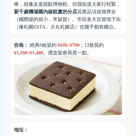
棒，就像走進甜點博物館。但我知道大家行程緊，
新千歲機場國內線航廈的分店
其實品項就很齊全
（國際線的很小，常缺貨）。市區各大百貨地下街
（像札幌ESTA、大丸札幌店）也幾乎都有櫃位。
价格：
¥650~¥700
經典6枚裝約
；12枚裝約
¥1,300~¥1,400
。禮盒裝會再貴一點。
地址：