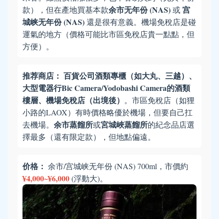
余市无年份 (NAS)
宫
款），但在產地買基本款
或
城峡无年份 (NAS)
還是很有意義。機場免稅店是碰
運氣的地方（價格可能比市區免稅店貴一點點，但
方便）。
推荐商店：
百貨公司酒類專櫃（如大丸、三越）、
大型電器行Bic Camera/Yodobashi Camera的酒類
樓層、機場免稅店（出境後）
。市區免稅店（如狸
小路的LAOX）有時價格略優於機場，但要自己扛
余市蒸餾所
宮城峽蒸餾所
去機場。
或
的紀念品店選
擇最多（還有限定款），但地點偏遠。
价格：
余市/宫城峡无年份 (NAS) 700ml，市價約
¥4,000~¥6,000
(浮動大)。