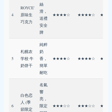
絲
ROYCE'
滑，
4
原味生
★★★★☆
★★★★☆
★★★
送禮
巧克力
安全
牌
純粹
札幌农
奶
5
学校 牛
香，
★★★★☆
★★★★☆
★★★
奶饼干
簡單
耐吃
名氣
響
白色恋
亮，
人 (季
6
限定
★★★☆☆
★★★☆☆
★★★
節限定