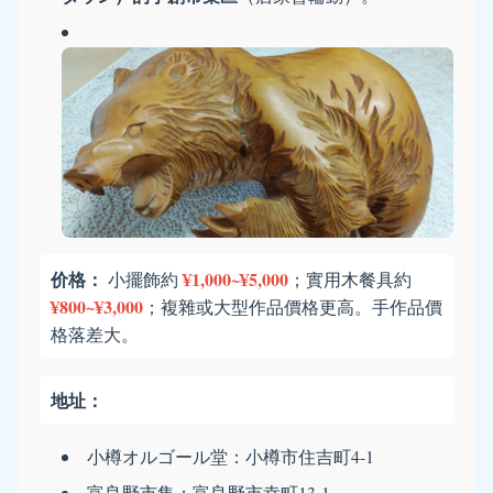
价格：
¥1,000~¥5,000
小擺飾約
；實用木餐具約
¥800~¥3,000
；複雜或大型作品價格更高。手作品價
格落差大。
地址：
小樽オルゴール堂：小樽市住吉町4-1
富良野市集：富良野市幸町13-1