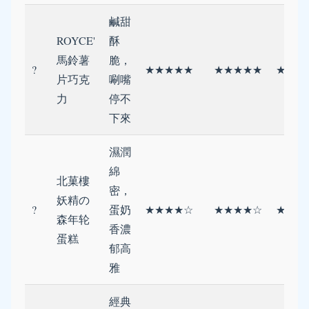
鹹甜
ROYCE'
酥
馬鈴薯
脆，
?
★★★★★
★★★★★
★★★
片巧克
唰嘴
力
停不
下來
濕潤
綿
北菓樓
密，
妖精の
?
蛋奶
★★★★☆
★★★★☆
★★★
森年轮
香濃
蛋糕
郁高
雅
經典