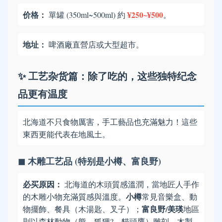
价格：
¥250~¥500
單罐 (350ml~500ml) 約
。
地址：
啤酒廠直營店或大型超市。
✨ 工艺杂货篇：除了吃的，这些独特纪念
品更有温度
北海道不只食物厲害，手工藝品也充滿魅力！這些
東西更能代表在地風土。
◼ 木雕工艺品 (特别是小樽、富良野)
必买原因：
北海道的木頭質感溫潤，當地匠人手作
小樽
的木雕小物充滿質感與溫度。
常見音樂盒、動
富良野/美瑛
物擺飾、餐具（木湯匙、叉子）；
地區
則以森林動物（熊、狐狸?、貓頭鷹）雕刻、木製