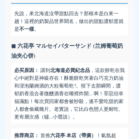
先說，來北海道沒帶甜點回去？那根本是白來一
趟！這裡的奶製品世界聞名，做出的甜點濃郁度就
不一樣
是
。
◼ 六花亭 マルセイバターサンド (兰姆葡萄奶
油夹心饼)
必买原因：
北海道必買紀念品
講到
，這款餅乾在我
心中絕對是神級存在！酥脆餅乾夾著白巧克力奶油
和浸泡蘭姆酒的大粒葡萄乾?。咬下去那瞬間，濃
郁奶香混合著微醺酒香在嘴裡炸開... 啊！罪惡但幸
福滿點！每次買回家都會被秒殺，連不愛吃甜的家
人都會偷藏幾片。老實說，它比白色戀人更耐吃、
更有層次感（噓...小聲說）。
推荐商店：
六花亭 本店（帶廣）
首推
！氣氛超