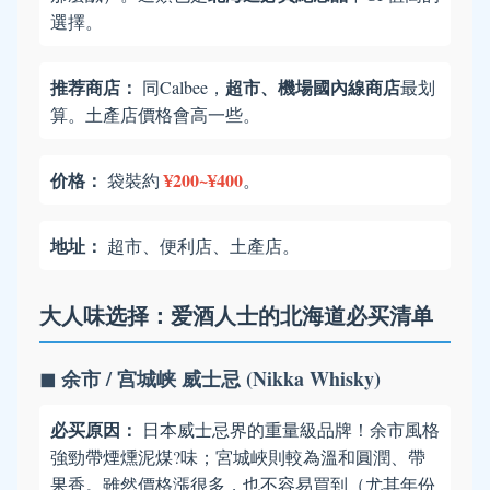
選擇。
推荐商店：
超市、機場國內線商店
同Calbee，
最划
算。土產店價格會高一些。
价格：
¥200~¥400
袋裝約
。
地址：
超市、便利店、土產店。
大人味选择：爱酒人士的北海道必买清单
◼ 余市 / 宫城峡 威士忌 (Nikka Whisky)
必买原因：
日本威士忌界的重量級品牌！余市風格
強勁帶煙燻泥煤?️味；宮城峽則較為溫和圓潤、帶
果香。雖然價格漲很多，也不容易買到（尤其年份