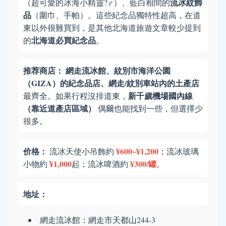
流冰紋飾
（超可愛的冰海小精靈?‍♂️）、藍白相間的
品
（圍巾、手帕）。這些紀念品獨特性超高，在道
東以外很難買到，是其他北海道旅遊文章較少提到
北海道必買紀念品
的
。
推荐商店：
網走流冰館、紋別市海洋公園
（GIZA）的紀念品店、網走/紋別車站內的土產店
新千歲機場國內線
最齊全。如果行程沒排道東，
（靠近道產店區域）
偶爾也能找到一些，但選擇少
很多。
价格：
¥600~¥1,200
流冰天使小吊飾約
；流冰玻璃
¥1,000
¥300/罐
小物約
起；流冰啤酒約
。
地址：
網走流冰館：網走市天都山244-3