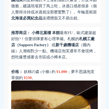
微脆，建議現場買了馬上吃，冰過口感差很多（個
人覺得冷掉或冰過就沒那麼驚艷了）。年輪蛋糕當
北海道必買紀念品
送禮體面又不易出錯。
推荐商店：
小樽北菓樓 本館
最有FU，歐式建築超
札幌工廠
好拍?！但要排隊要有心理準備。札幌的
店（Sapporo Factory）
新千歲機場店
或
（國內
線）人潮相對少一點。機場店泡芙通常不會現烤，
想吃爆漿感要去市區或小樽本店。
价格：
¥1,080
妖精の森 (小條) 約
；夢不思議泡芙
¥230
單個約
。