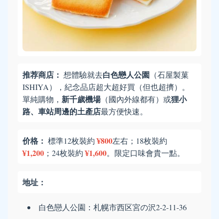
推荐商店：
白色戀人公園
想體驗就去
（石屋製菓
ISHIYA），紀念品店超大超好買（但也超擠）。
新千歲機場
狸小
單純購物，
（國內外線都有）或
路、車站周邊的土產店
最方便快速。
价格：
¥800
標準12枚裝約
左右；18枚裝約
¥1,200
¥1,600
；24枚裝約
。限定口味會貴一點。
地址：
白色戀人公園：札幌市西区宮の沢2-2-11-36