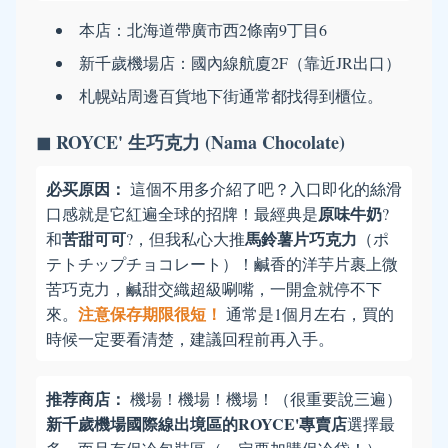
本店：北海道帶廣市西2條南9丁目6
新千歲機場店：國內線航廈2F（靠近JR出口）
札幌站周邊百貨地下街通常都找得到櫃位。
◼ ROYCE' 生巧克力 (Nama Chocolate)
必买原因：
這個不用多介紹了吧？入口即化的絲滑
原味牛奶
口感就是它紅遍全球的招牌！最經典是
?
苦甜可可
馬鈴薯片巧克力
和
?，但我私心大推
（ポ
テトチップチョコレート）！鹹香的洋芋片裹上微
苦巧克力，鹹甜交織超級唰嘴，一開盒就停不下
注意保存期限很短！
來。
通常是1個月左右，買的
時候一定要看清楚，建議回程前再入手。
推荐商店：
機場！機場！機場！（很重要說三遍）
新千歲機場國際線出境區的ROYCE'專賣店
選擇最