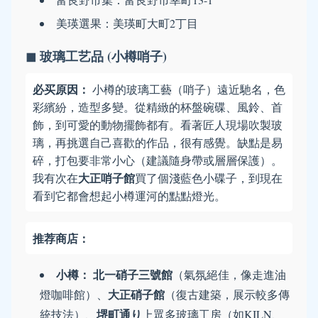
美瑛選果：美瑛町大町2丁目
◼ 玻璃工艺品 (小樽哨子)
必买原因：
小樽的玻璃工藝（哨子）遠近馳名，色
彩繽紛，造型多變。從精緻的杯盤碗碟、風鈴、首
飾，到可愛的動物擺飾都有。看著匠人現場吹製玻
璃，再挑選自己喜歡的作品，很有感覺。缺點是易
碎，打包要非常小心（建議隨身帶或層層保護）。
大正哨子館
我有次在
買了個淺藍色小碟子，到現在
看到它都會想起小樽運河的點點燈光。
推荐商店：
小樽：
北一硝子三號館
（氣氛絕佳，像走進油
大正硝子館
燈咖啡館）、
（復古建築，展示較多傳
堺町通り
統技法）、
上眾多玻璃工房（如KILN、