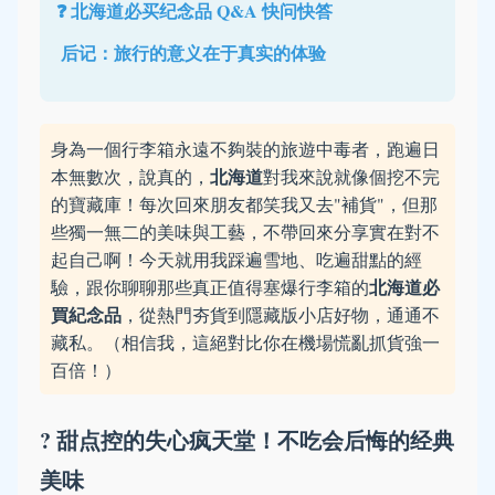
❓ 北海道必买纪念品 Q&A 快问快答
️ 后记：旅行的意义在于真实的体验
身為一個行李箱永遠不夠裝的旅遊中毒者，跑遍日
北海道
本無數次，說真的，
對我來說就像個挖不完
的寶藏庫！每次回來朋友都笑我又去"補貨"，但那
些獨一無二的美味與工藝，不帶回來分享實在對不
起自己啊！今天就用我踩遍雪地、吃遍甜點的經
北海道必
驗，跟你聊聊那些真正值得塞爆行李箱的
買紀念品
，從熱門夯貨到隱藏版小店好物，通通不
藏私。（相信我，這絕對比你在機場慌亂抓貨強一
百倍！）
? 甜点控的失心疯天堂！不吃会后悔的经典
美味