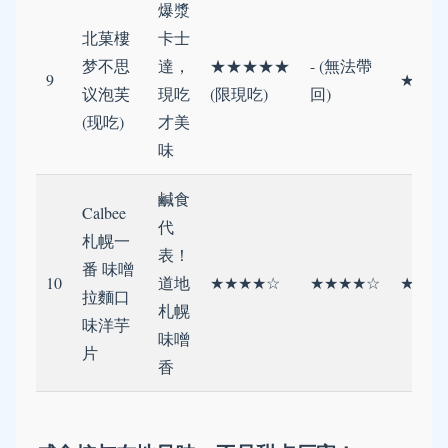
爆漿
北菓樓
卡士
梦不思
達，
★★★★★
- (無法帶
9
★☆☆
议泡芙
現吃
(限現吃)
回)
(现吃)
才美
味
鹹食
Calbee
代
札幌一
表！
番 味噌
10
道地
★★★★☆
★★★★☆
★★★
拉麵口
札幌
味洋芋
味噌
片
香