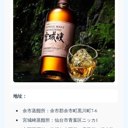
地址：
余市蒸餾所：余市郡余市町黒川町7-6
宮城峽蒸餾所：仙台市青葉区ニッカ1