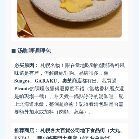
◼ 汤咖哩调理包
必买原因：
札幌名物！跟在當地吃到的濃郁香料風
味還是有差，但解饞絕對夠。品牌很多，像
Suage+、GARAKU、奧芝商店
都有出。我買過
Picante
的調理包覺得還原度不錯（當然香料層次還
是輸現場一截）。冬天煮一鍋熱呼呼的湯咖哩，配
上北海道米飯，整個超療癒！記得看清包裝是否需
要額外加水或加料（肉類、蔬菜）。
推荐商店：
札幌各大百貨公司地下食品街（大丸、
ESTA）、狸小路專門土產店（如"おみやげ