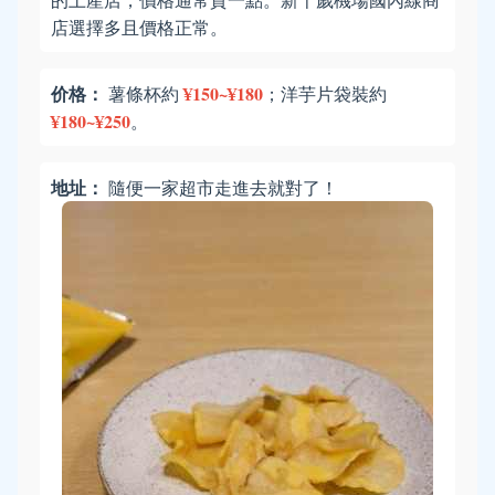
店選擇多且價格正常。
价格：
¥150~¥180
薯條杯約
；洋芋片袋裝約
¥180~¥250
。
地址：
隨便一家超市走進去就對了！