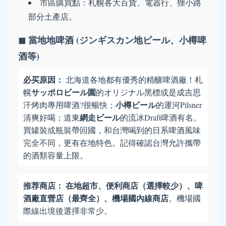
市區購買點：札幌各大百貨、電器行、狸小路
部分土產店。
◼ 當地地啤酒 (ジンギスカン地ビール、小樽啤
酒等)
必买原因：
北海道各地都有優秀的精釀啤酒廠！札
サッポロビール園
幌
的オリジナル黑標或是成吉思
小樽ビール
汗烤肉專用啤酒?很暢快；
的運河Pilsner
網走ビール
清爽好喝；道東
的流冰Draft啤酒有名。
買罐裝或瓶裝帶回國，和台灣喝到的日系啤酒風味
完全不同，更有在地特色。記得確認台灣允許攜帶
的酒類容量上限。
推荐商店：
在地超市、便利商店（選擇較少）、啤
酒廠直營店（最齊全）、機場國內線商店
。機場國
際線出境後選擇非常少。