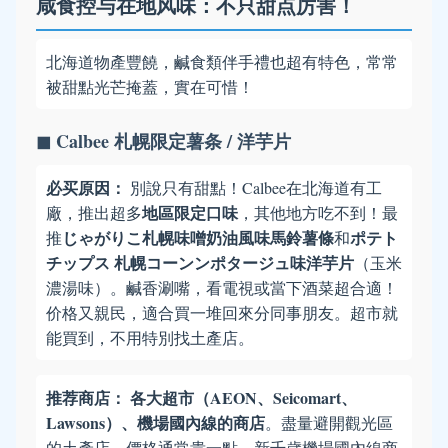
咸食控与在地风味：不只甜点厉害！
北海道物產豐饒，鹹食類伴手禮也超有特色，常常
被甜點光芒掩蓋，實在可惜！
◼ Calbee 札幌限定薯条 / 洋芋片
必买原因：
別說只有甜點！Calbee在北海道有工
地區限定口味
廠，推出超多
，其他地方吃不到！最
じゃがりこ札幌味噌奶油風味馬鈴薯條
ポテト
推
和
チップス 札幌コーンンポタージュ味洋芋片
（玉米
濃湯味）。鹹香涮嘴，看電視或當下酒菜超合適！
价格又親民，適合買一堆回來分同事朋友。超市就
能買到，不用特別找土產店。
推荐商店：
各大超市（AEON、Seicomart、
Lawsons）、機場國內線的商店
。盡量避開觀光區
的土產店，價格通常貴一點。新千歲機場國內線商