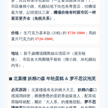
多，而且有保冷包裝區（一定要加購保冷袋！）。
市區像狸小路、札幌站地下街也有專賣店，但機場
機場价格有时跟市区一样
最方便。記得貨比三家，
甚至更齐全（免税关系）
。
价格：
¥720~¥800
生巧克力基本款 (20粒) 約
；馬鈴
¥720~¥800
薯片巧克力約
。
地址：
新千歲機場國際線出境區3F（過安檢
後）、市區各大商圈幾乎都有（狸小路、JR札幌站
內等）。
◼ 北菓樓 妖精の森 年轮蛋糕 & 梦不思议泡芙
必买原因：
妖精の森
北菓樓最有名的兩大天王。
口
感濕潤綿密，層層疊疊的蛋奶香超級迷人，配茶或
夢不思
黑咖啡絕配，屬於「大人系」的優雅甜點。
議泡芙
則是銷魂的卡士達奶油餡大爆漿，外皮帶點