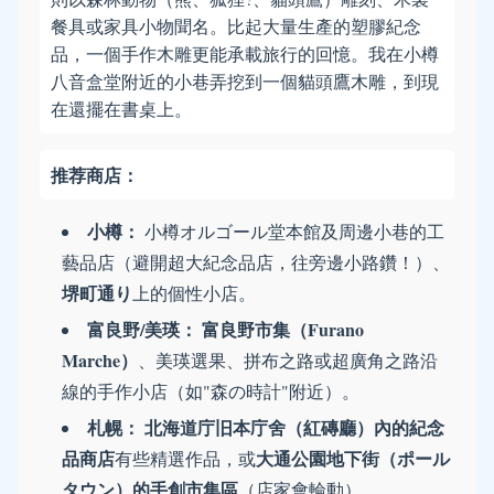
餐具或家具小物聞名。比起大量生產的塑膠紀念
品，一個手作木雕更能承載旅行的回憶。我在小樽
八音盒堂附近的小巷弄挖到一個貓頭鷹木雕，到現
在還擺在書桌上。
推荐商店：
小樽：
小樽オルゴール堂本館及周邊小巷的工
藝品店（避開超大紀念品店，往旁邊小路鑽！）、
堺町通り
上的個性小店。
富良野/美瑛：
富良野市集（Furano
Marche）
、美瑛選果、拼布之路或超廣角之路沿
線的手作小店（如"森の時計"附近）。
札幌：
北海道庁旧本庁舍（紅磚廳）內的紀念
品商店
大通公園地下街（ポール
有些精選作品，或
タウン）的手創市集區
（店家會輪動）。