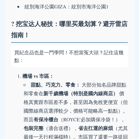
紋別海洋公園GIZA：紋別市海洋公園1
?️ 挖宝达人秘技：哪里买最划算？避开雷店
指南！
買紀念品也是一門學問！不想當冤大頭？記住這幾
點：
機場 vs 市區：
甜點、巧克力、零食：
大部分知名品牌甜點
新千歲機場（特別是國內線商店）
和零食在
價
格其實跟市區差不多，甚至因為免稅更便宜（但
國際線商店選擇較少，價格可能略高一點點）。
有保冷櫃台
而且
（ROYCE'必加購保冷袋！），
包裝完整
省去扛運的麻煩
（適合送禮），
（尤其
最後一天行程滿檔時）。市區買了還要一路提回