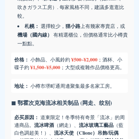
吹きガラス工房）. 每家風格不同，建議多逛逛比
較。
札幌：
狸小路
選擇較少，
上有幾家專賣店，或
機場（國內線）
有精選櫃位，但價格通常比小樽貴
一點點。
价格：
¥500~¥2,000
小飾品、小風鈴約
；酒杯、小
¥1,500~¥5,000
碟子約
；大型或複雜作品價格更高。
地址：
小樽市堺町通周邊聚集最多名家工房。
◼ 鄂霍次克海流冰相关制品 (网走、纹别)
必买原因：
道東限定！冬季特有奇景「流冰」的周
流冰啤酒
流冰玻璃工藝品
邊商品。
（網走）、
（藍
流冰天使（Clione）吊飾/玩偶
白色調超美！）、