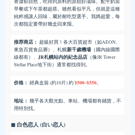
香濃郁自然，吃得到原料的原始好滋味。配牛奶當
早餐或下午茶都超搭。雖然看似平凡，但就是這種
純粹感讓人回味，屬於耐吃型選手。我媽超愛，每
次都指定要帶好幾盒回來囤。
推荐商店：
超級好買！各大百貨超市（如AEON、
新千歲機場
東急百貨食品層）、札幌
（國內線國際
JR札幌站內的紀念品店
線都有）、
（像JR Tower
Stellar Place地下街）通常都找得到。
价格：
¥500~¥550
經典盒裝 (約10片) 約
。
地址：
幾乎各大觀光點、車站、機場都有鋪貨，不
用特別找。
◼ 白色恋人 (白い恋人)