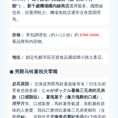
館"）、新千歲機場國內線商店
選擇最多。國際線
也有，但選擇較少。機場免稅店通常沒有賣調理
包。
价格：
¥300~¥600
單包調理包（約1~2人份）約
，
看品牌和內容物。
地址：
鎖定札幌市區百貨食品層或狸小路土產店。
◼ 男爵马铃薯相关零嘴
必买原因：
北海道男爵馬鈴薯超級有名！衍生出的
じゃがポックル薯條三兄弟的兄弟
零食也很多樣：
款（口感類似）、薯塊菓子（像方塊酥的口感）、
洋芋片
等。口感紮實，馬鈴薯香氣濃，喜歡澱粉原
味的人會愛。我自己覺得比薯條三兄弟更耐吃（沒
北海道必買紀念品
那麼鹹）。這類也是
中CP值高的