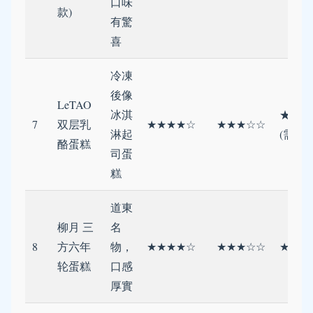
口味
款)
有驚
喜
冷凍
後像
LeTAO
冰淇
★★★
7
双层乳
★★★★☆
★★★☆☆
淋起
(需保冷
酪蛋糕
司蛋
糕
道東
柳月 三
名
8
方六年
物，
★★★★☆
★★★☆☆
★★★
轮蛋糕
口感
厚實