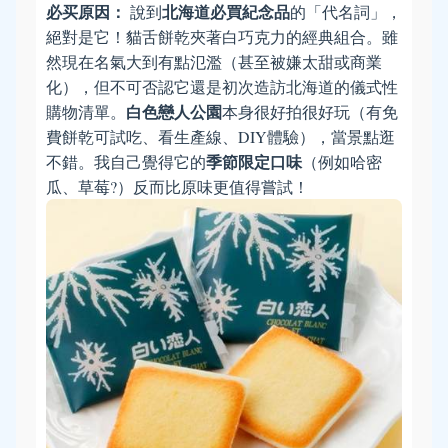
必买原因：
北海道必買紀念品
說到
的「代名詞」，
絕對是它！貓舌餅乾夾著白巧克力的經典組合。雖
然現在名氣大到有點氾濫（甚至被嫌太甜或商業
化），但不可否認它還是初次造訪北海道的儀式性
白色戀人公園
購物清單。
本身很好拍很好玩（有免
費餅乾可試吃、看生產線、DIY體驗），當景點逛
季節限定口味
不錯。我自己覺得它的
（例如哈密
瓜、草莓?）反而比原味更值得嘗試！