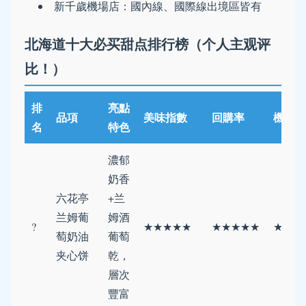
新千歲機場店：國內線、國際線出境區皆有
北海道十大必买甜点排行榜（个人主观评
比！）
排
亮點
品項
美味指數
回購率
機場易
名
特色
濃郁
奶香
六花亭
+兰
兰姆葡
姆酒
?
★★★★★
★★★★★
★★★
萄奶油
葡萄
夹心饼
乾，
層次
豐富