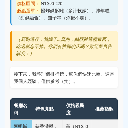
價格區間：
NT$90-220
必點選單：
慢炸鹹酥雞（多汁軟嫩）、炸年糕
（甜鹹融合）、茄子串（炸後不爛）。
（寫到這裡，我餓了...真的，鹹酥雞這種東西，
吃過就忘不掉。你們有推薦的店嗎？歡迎留言告
訴我！）
接下來，我整理個排行榜，幫你們快速比較。這是
我個人經驗，僅供參考（笑）。
餐廳名
價格親民
特色亮點
推薦指數
稱
度
阿明鹹
蒜香濃鬱，
高（NT$50