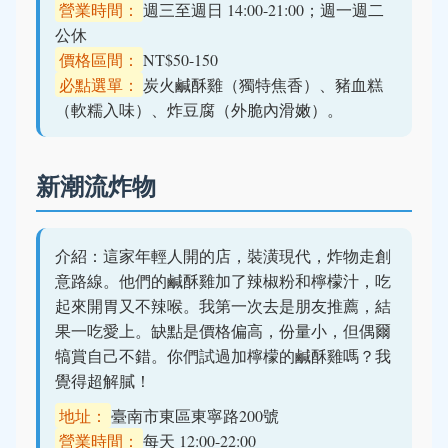
營業時間：
週三至週日 14:00-21:00；週一週二
公休
價格區間：
NT$50-150
必點選單：
炭火鹹酥雞（獨特焦香）、豬血糕
（軟糯入味）、炸豆腐（外脆內滑嫩）。
新潮流炸物
介紹：這家年輕人開的店，裝潢現代，炸物走創
意路線。他們的鹹酥雞加了辣椒粉和檸檬汁，吃
起來開胃又不辣喉。我第一次去是朋友推薦，結
果一吃愛上。缺點是價格偏高，份量小，但偶爾
犒賞自己不錯。你們試過加檸檬的鹹酥雞嗎？我
覺得超解膩！
地址：
臺南市東區東寧路200號
營業時間：
每天 12:00-22:00