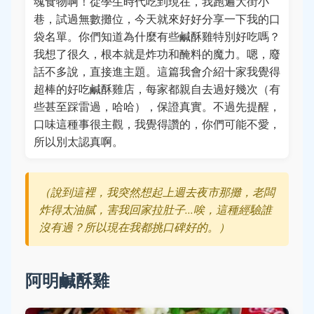
魂食物啊！從學生時代吃到現在，我跑遍大街小
巷，試過無數攤位，今天就來好好分享一下我的口
袋名單。你們知道為什麼有些鹹酥雞特別好吃嗎？
我想了很久，根本就是炸功和醃料的魔力。嗯，廢
話不多說，直接進主題。這篇我會介紹十家我覺得
超棒的好吃鹹酥雞店，每家都親自去過好幾次（有
些甚至踩雷過，哈哈），保證真實。不過先提醒，
口味這種事很主觀，我覺得讚的，你們可能不愛，
所以別太認真啊。
（說到這裡，我突然想起上週去夜市那攤，老闆
炸得太油膩，害我回家拉肚子...唉，這種經驗誰
沒有過？所以現在我都挑口碑好的。）
阿明鹹酥雞