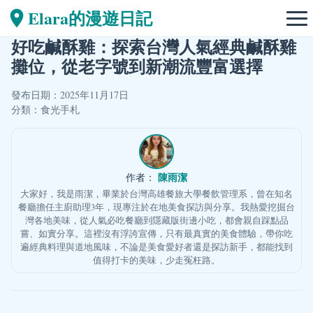
Elara的漫遊日記
好吃鹹酥雞：探索台灣人氣經典鹹酥雞
攤位，從老字號到新潮流豐富選擇
發布日期：2025年11月17日
分類：
食光手札
陳雨潔
作者：
大家好，我是雨潔，畢業於台灣高雄餐旅大學餐飲管理系，曾在知名
餐廳擔任主廚助理3年，現專注於在地美食探訪與分享。我熱愛挖掘台
灣各地美味，從人氣必吃餐廳到隱藏版街邊小吃，都會親自踩點品
嘗、如實分享。這裡沒有浮誇宣傳，只有最真實的美食體驗，帶你吃
遍經典料理與道地風味，不論是美食愛好者還是探訪新手，都能找到
值得打卡的美味，少走冤枉路。