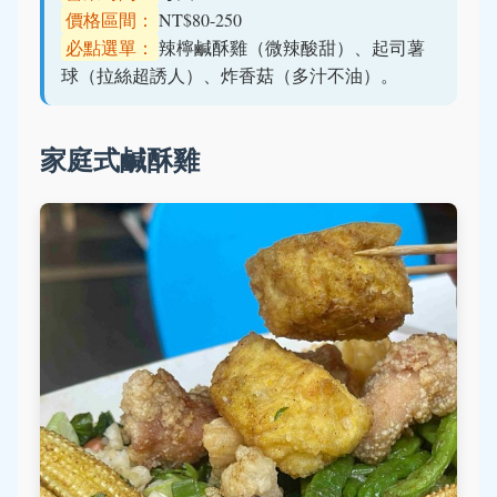
價格區間：
NT$80-250
必點選單：
辣檸鹹酥雞（微辣酸甜）、起司薯
球（拉絲超誘人）、炸香菇（多汁不油）。
家庭式鹹酥雞