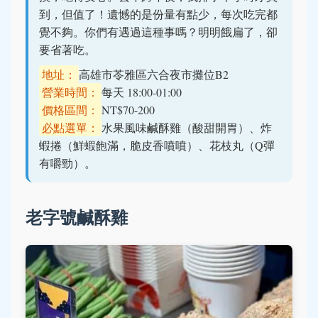
到，但值了！遺憾的是份量有點少，每次吃完都
覺不夠。你們有遇過這種事嗎？明明餓扁了，卻
要省著吃。
地址：
高雄市苓雅區六合夜市攤位B2
營業時間：
每天 18:00-01:00
價格區間：
NT$70-200
必點選單：
水果風味鹹酥雞（酸甜開胃）、炸
蝦捲（鮮蝦飽滿，脆皮香噴噴）、花枝丸（Q彈
有嚼勁）。
老字號鹹酥雞