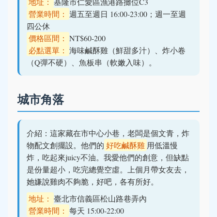
地址：
基隆市仁愛區漁港路攤位C3
營業時間：
週五至週日 16:00-23:00；週一至週
四公休
價格區間：
NT$60-200
必點選單：
海味鹹酥雞（鮮甜多汁）、炸小卷
（Q彈不硬）、魚板串（軟嫩入味）。
城市角落
介紹：這家藏在市中心小巷，老闆是個文青，炸
物配文創擺設。他們的
好吃鹹酥雞
用低溫慢
炸，吃起來juicy不油。我愛他們的創意，但缺點
是份量超小，吃完總覺空虛。上個月帶女友去，
她嫌說雞肉不夠脆，好吧，各有所好。
地址：
臺北市信義區松山路巷弄內
營業時間：
每天 15:00-22:00