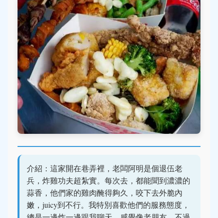
介紹：這家開在巷弄裡，老闆阿明是個退伍老
兵，炸雞功夫超紮實。每次去，都能聞到濃濃的
蒜香，他們家的雞肉醃得夠久，咬下去外脆內
嫩，juicy到不行。我特別喜歡他們的服務態度，
總是一邊炸一邊跟我聊天，感覺像老朋友。不過