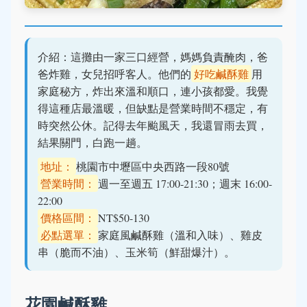
介紹：這攤由一家三口經營，媽媽負責醃肉，爸
爸炸雞，女兒招呼客人。他們的
好吃鹹酥雞
用
家庭秘方，炸出來溫和順口，連小孩都愛。我覺
得這種店最溫暖，但缺點是營業時間不穩定，有
時突然公休。記得去年颱風天，我還冒雨去買，
結果關門，白跑一趟。
地址：
桃園市中壢區中央西路一段80號
營業時間：
週一至週五 17:00-21:30；週末 16:00-
22:00
價格區間：
NT$50-130
必點選單：
家庭風鹹酥雞（溫和入味）、雞皮
串（脆而不油）、玉米筍（鮮甜爆汁）。
花園鹹酥雞