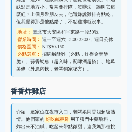
缺點是地方小，常常要排隊，沒辦法，誰叫它這
麼紅？上個月帶朋友去，他還嫌說雞排有點乾，
但我覺得那是他點錯了，不點雞排就沒事。
地址：
臺北市大安區和平東路一段50號
營業時間：
週一至週六 15:00-23:00；週日公休
價格區間：
NT$50-150
必點選單：
招牌鹹酥雞（必點，炸得金黃酥
脆）、蒜香魷魚（超入味，配啤酒超搭）、地瓜
薯條（外脆內軟，老闆獨家秘方）。
香香炸雞店
介紹：這家位在夜市入口，老闆娘阿香姐超級熱
情。他們家的
好吃鹹酥雞
用了獨門中藥醃料，
炸出來不油膩，吃起來帶點微甜，連我媽那種挑