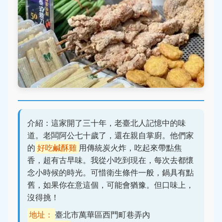
介紹：這家開了三十年，老臺北人記憶中的味
道。老闆阿公七十歲了，還在親自掌廚。他們家
的
好吃鹹酥雞
用傳統炭火炸，吃起來帶點焦
香，超有古早味。我從小吃到現在，每次去都懷
念小時候的時光。可惜衛生條件一般，鍋具有點
舊，如果你在意這個，可能會猶豫。但口味上，
沒得挑！
地址：
臺北市萬華區西門町巷弄內