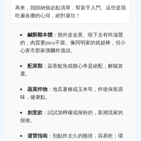
再來，我歸納個必點清單，幫新手入門。這些是我
吃遍各攤的心得，絕對避坑！
鹹酥雞本體
：挑外皮金黃、咬下去有咔滋聲
的，肉質要juicy不柴。像阿明家的就超棒，但小
心夜市那家偶爾炸過頭。
配菜類
：蒜香魷魚或雞心串是絕配，解膩首
選。
蔬菜炸物
：地瓜薯條或玉米筍，炸後保留原
味，健康點。
創意款
：試試加檸檬或辣粉的，新潮流家的
很推。
避雷指南
：別點炸太久的雞排，容易乾；環