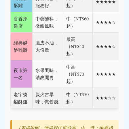
★★★★★
酥雞
服務好
起）
香香炸
中藥醃料，
中（NT$60
★★★★☆
雞店
微甜風味
起）
最高
經典鹹
脆皮不油，
（NT$40
★★★★☆
酥雞攤
大份量
起）
中高
夜市第
水果調味，
（NT$70
★★★★★
一名
清爽開胃
起）
老字號
炭火古早
中（NT$50
★★★☆☆
鹹酥雞
味，懷舊感
起）
（表格說明：價格親民度分高、中、低；推薦指