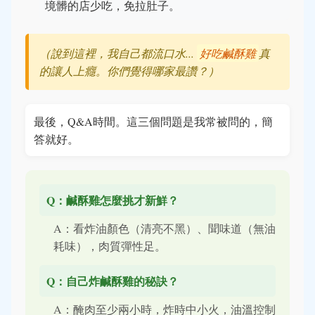
境髒的店少吃，免拉肚子。
（說到這裡，我自己都流口水...
好吃鹹酥雞
真
的讓人上癮。你們覺得哪家最讚？）
最後，Q&A時間。這三個問題是我常被問的，簡
答就好。
Q：鹹酥雞怎麼挑才新鮮？
A：看炸油顏色（清亮不黑）、聞味道（無油
耗味），肉質彈性足。
Q：自己炸鹹酥雞的秘訣？
A：醃肉至少兩小時，炸時中小火，油溫控制