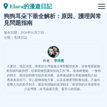
Elara的漫遊日記
狗狗耳朵下垂全解析：原因、護理與常
見問題指南
發布日期：2026年01月27日
分類：
毛球日誌
李沛恩
作者：
大家好，我是沛恩，畢業於台灣嘉義大學獸醫技術系，持有專業寵物
美容師丙級證照，從事寵物照護與諮詢工作7年。身為兩隻貓、一隻狗
的飼主，我深知飼養毛孩的喜與憂。這裡會誠實分享寵物種類介紹、
專業美容技巧、安心寵物保險方案，以及各種實用飼養知識。不論你
是剛入坑的新手飼主，還是有經驗的資深飼主，希望我的分享能幫你
少走彎路，給毛孩最完善、最安心的照顧。