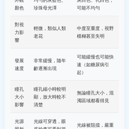
顏色
珍珠母光澤
可能不均勻
對視
輕微，類似人類
中度至重度，視野
力影
老花
模糊甚至失明
響
可能緩慢也可能快
發展
非常緩慢，隨年
速（如糖尿病引
速度
齡逐漸出現
起）
瞳孔
瞳孔縮小時較明
無論瞳孔大小，混
大小
顯，放大時較不
濁區域都看得見
影響
清楚
光源
光線可穿透，眼
光線被阻擋，嚴重
照射
底檢查可看到視