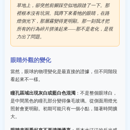
草地上，卻突然前腳踩空似地踉蹌了一下。那
裡根本沒有坑洞。我蹲下來看牠的眼睛，在路
燈側光下，那層霧變得更明顯。那一刻我才把
所有的行為碎片拼湊起來——那不是老化，是視
力出了問題。
眼睛外觀的變化
當然，眼球的物理變化是最直接的證據，但不同階段
看起來不一樣。
瞳孔區域出現灰白或藍白色混濁
：不是整個眼球白，
是中間黑色的瞳孔部分變得像毛玻璃。從側面用燈光
照射會更明顯。初期可能只有一個小點，隨著時間擴
大。
眼睛表面看起來不再清澈透亮
：原本水汪汪的反光感