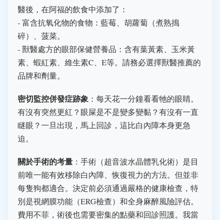
醫後，在阿福的飲食中添加了：
- 富含抗氧化物的食物：藍莓、胡蘿蔔（煮熟搗
碎）、菠菜。
- 獸醫處方的眼部保健營養品：含有葉黃素、玉米黃
素、蝦紅素、維生素C、E等。請務必選擇獸醫推薦的
品牌和劑量。
密切監控併發症跡象
：每天花一分鐘看看牠的眼睛。
有沒有突然更紅？眼屎是不是變多變黏？有沒有一直
瞇眼？一旦出現，馬上回診，這比白內障本身更急
迫。
關於手術的考量
：手術（超音波水晶體乳化術）是目
前唯一能有效移除白內障、恢復視力的方法。但並非
每隻狗都適合。決定前必須通過嚴格的健康檢查，特
別是視網膜功能（ERG檢查）和全身麻醉風險評估。
費用不菲，術後也需要密集的點藥和回診照護。我當