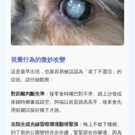
視覺行為的微妙改變
這是最早出現，也最容易被誤認為「老了不靈活」的
症狀。請仔細觀察：
對距離判斷失準
：接零食時嘴巴對不準、跳上沙發或
床鋪時猶豫或踩空。阿福以前是跳高高手，後來會先
用前腳試探好幾下才跳。
在陌生或光線昏暗環境顯得緊張
：晚上不敢下樓梯、
到了新的公園變得亦步亦趨，緊緊跟在你腳邊。因為