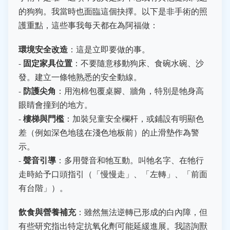
的狗狗。我當時也面臨這個抉擇。以下是非手術的照
護重點，這些事我每天都在為阿福做：
環境安全改造
：這是立即要做的事。
固定家具位置
-
：不要隨意移動狗床、食碗水碗、沙
發。建立一條牠熟悉的安全動線。
防護尖角
-
：用泡棉包覆桌腳、牆角，特別是牠身高
眼睛會撞到的地方。
樓梯與門檻
-
：加裝兒童安全欄杆，或鋪設有明顯色
差（例如深色地毯在淺色地板前）的止滑墊作為警
示。
聲音引導
-
：多用聲音和牠互動。叫牠名字、在牠行
走時給予口頭指引（「慢慢走」、「左轉」、「前面
有台階」）。
飲食與營養補充
：雖然無法逆轉已形成的白內障，但
有些研究指出特定抗氧化劑可能延緩進展。我諮詢獸