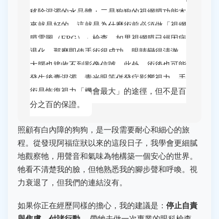
移除混濁的水晶體；二是狗狗的視網膜功能本
來就是好的。這就是為什麼術前必須做「視網
膜電圖（ERG）」檢查。如果視網膜已經因病
退化，那麼即使手術很成功，眼睛變得清澈，
大腦也接收不到影像信號。此外，術後也可能
發生後囊混濁、青光眼等併發症影響視力。手
術是恢復視力「機會最大」的途徑，但不是百
分之百的保證。
照顧有白內障的狗狗，是一段需要耐心和細心的旅
程。從發現阿福症狀以來的這段日子，我學會更細膩
地觀察牠，用聲音和氣味為牠構築一個安心的世界。
牠看不清楚我的臉，但牠熟悉我的腳步聲和呼喚。視
力衰退了，但我們的連結沒有。
停止自責
如果你正在經歷同樣的擔心，我的建議是：
與焦慮，付諸行動。
帶牠去做一次專業的眼科檢查，