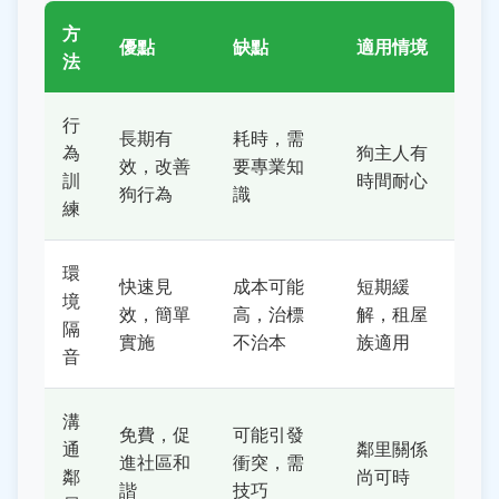
方
優點
缺點
適用情境
法
行
長期有
耗時，需
為
狗主人有
效，改善
要專業知
訓
時間耐心
狗行為
識
練
環
快速見
成本可能
短期緩
境
效，簡單
高，治標
解，租屋
隔
實施
不治本
族適用
音
溝
免費，促
可能引發
通
鄰里關係
進社區和
衝突，需
鄰
尚可時
諧
技巧