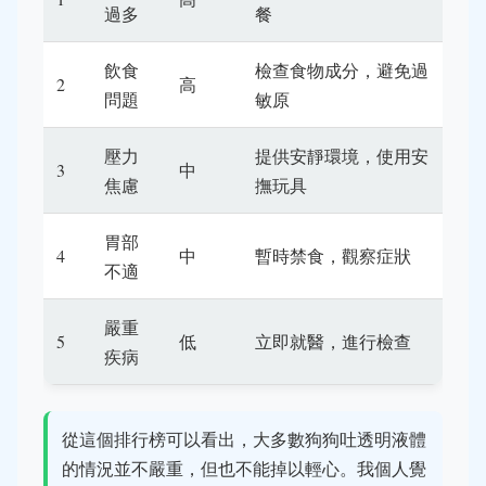
過多
餐
飲食
檢查食物成分，避免過
2
高
問題
敏原
壓力
提供安靜環境，使用安
3
中
焦慮
撫玩具
胃部
4
中
暫時禁食，觀察症狀
不適
嚴重
5
低
立即就醫，進行檢查
疾病
從這個排行榜可以看出，大多數狗狗吐透明液體
的情況並不嚴重，但也不能掉以輕心。我個人覺