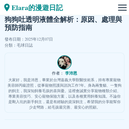
Elara的漫遊日記
狗狗吐透明液體全解析：原因、處理與
預防指南
發布日期：2025年12月07日
分類：
毛球日誌
李沛恩
作者：
大家好，我是沛恩，畢業於台灣嘉義大學獸醫技術系，持有專業寵物
美容師丙級證照，從事寵物照護與諮詢工作7年。身為兩隻貓、一隻狗
的飼主，我深知飼養毛孩的喜與憂。這裡會誠實分享寵物種類介紹、
專業美容技巧、安心寵物保險方案，以及各種實用飼養知識。不論你
是剛入坑的新手飼主，還是有經驗的資深飼主，希望我的分享能幫你
少走彎路，給毛孩最完善、最安心的照顧。