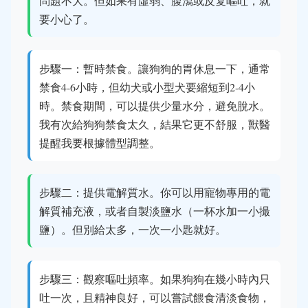
問題不大。但如果有虛弱、腹瀉或反复嘔吐，就
要小心了。
步驟一：暫時禁食。讓狗狗的胃休息一下，通常
禁食4-6小時，但幼犬或小型犬要縮短到2-4小
時。禁食期間，可以提供少量水分，避免脫水。
我有次給狗狗禁食太久，結果它更不舒服，獸醫
提醒我要根據體型調整。
步驟二：提供電解質水。你可以用寵物專用的電
解質補充液，或者自製淡鹽水（一杯水加一小撮
鹽）。但別給太多，一次一小匙就好。
步驟三：觀察嘔吐頻率。如果狗狗在幾小時內只
吐一次，且精神良好，可以嘗試餵食清淡食物，