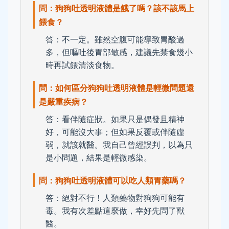
問：狗狗吐透明液體是餓了嗎？該不該馬上
餵食？
答：不一定。雖然空腹可能導致胃酸過
多，但嘔吐後胃部敏感，建議先禁食幾小
時再試餵清淡食物。
問：如何區分狗狗吐透明液體是輕微問題還
是嚴重疾病？
答：看伴隨症狀。如果只是偶發且精神
好，可能沒大事；但如果反覆或伴隨虛
弱，就該就醫。我自己曾經誤判，以為只
是小問題，結果是輕微感染。
問：狗狗吐透明液體可以吃人類胃藥嗎？
答：絕對不行！人類藥物對狗狗可能有
毒。我有次差點這麼做，幸好先問了獸
醫。