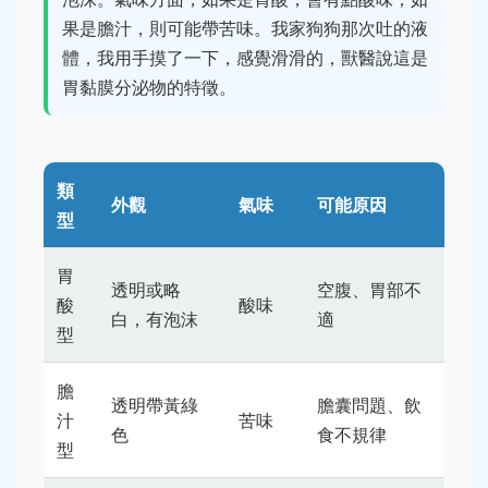
果是膽汁，則可能帶苦味。我家狗狗那次吐的液
體，我用手摸了一下，感覺滑滑的，獸醫說這是
胃黏膜分泌物的特徵。
類
外觀
氣味
可能原因
型
胃
透明或略
空腹、胃部不
酸
酸味
白，有泡沫
適
型
膽
透明帶黃綠
膽囊問題、飲
汁
苦味
色
食不規律
型