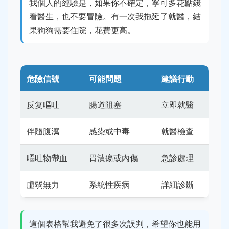
我個人的經驗是，如果你不確定，寧可多花點錢
看醫生，也不要冒險。有一次我拖延了就醫，結
果狗狗需要住院，花費更高。
危險信號
可能問題
建議行動
反复嘔吐
腸道阻塞
立即就醫
伴隨腹瀉
感染或中毒
就醫檢查
嘔吐物帶血
胃潰瘍或內傷
急診處理
虛弱無力
系統性疾病
詳細診斷
這個表格幫我避免了很多次誤判，希望你也能用