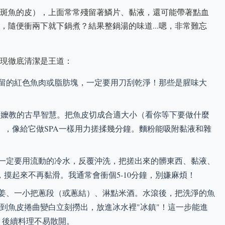
斑魚的皮），上面常常殘留著鱗片、黏液，還可能帶著點血
，隨便衝兩下就下鍋煮？結果整鍋湯的味道...嗯，非常難忘
現徹底清潔是王道：
留的紅色魚肉或脂肪塊，一定要用刀刮乾淨！那些是腥味大
嬤教的古早智慧。把魚皮切成合適大小（看你等下要做什麼
），像給它做SPA一樣用力搓揉幾分鐘。麵粉能吸附黏液和雜
一定要用流動的冷水，反覆沖洗，把搓出來的髒東西、黏液、
摸起來不再黏滑。我通常會衝個5-10分鐘，別嫌麻煩！
姜、一小把蔥段（或蔥結）、淋點米酒。水滾後，把洗淨的魚
看到魚皮捲曲變白立刻撈出，放進冰水裡"冰鎮"！這一步能進
，後續料理不易散開。