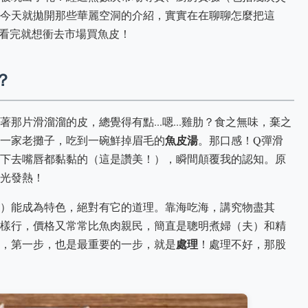
今天就拋開那些華麗空洞的介紹，實實在在聊聊怎麼把這
你看完就想衝去市場買魚皮！
？
那片滑溜溜的皮，總覺得有點...嗯...雞肋？食之無味，棄之
魚皮湯
一家老攤子，吃到一碗鮮掉眉毛的
。那口感！Q彈滑
下去嘴唇都黏黏的（這是讚美！），瞬間顛覆我的認知。原
光發熱！
）能成為特色，絕對有它的道理。靠海吃海，講究物盡其
樣行，價格又常常比魚肉親民，簡直是聰明煮婦（夫）和精
處理
，第一步，也是最重要的一步，就是
！處理不好，那股