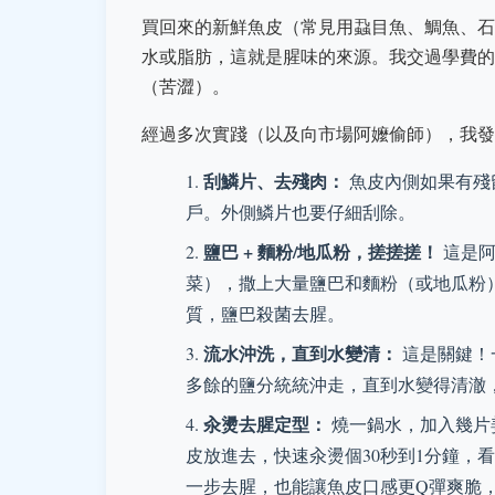
買回來的新鮮魚皮（常見用蝨目魚、鯛魚、石
水或脂肪，這就是腥味的來源。我交過學費的
（苦澀）。
經過多次實踐（以及向市場阿嬤偷師），我發
刮鱗片、去殘肉：
魚皮內側如果有殘
戶。外側鱗片也要仔細刮除。
鹽巴 + 麵粉/地瓜粉，搓搓搓！
這是阿
菜），撒上大量鹽巴和麵粉（或地瓜粉
質，鹽巴殺菌去腥。
流水沖洗，直到水變清：
這是關鍵！
多餘的鹽分統統沖走，直到水變得清澈，
汆燙去腥定型：
燒一鍋水，加入幾片
皮放進去，快速汆燙個30秒到1分鐘，
一步去腥，也能讓魚皮口感更Q彈爽脆