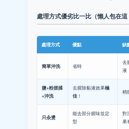
處理方式優劣比一比（懶人包在這
處理方式
優點
缺
去
簡單沖洗
省時
液
鹽+粉搓揉
極
去腥除黏液效果
稍
+沖洗
佳
！
能去部分腥味並定
對
只汆燙
型
果