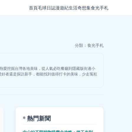
首頁
毛球日誌
漫遊紀
生活奇想集
食光手札
分類：
食光手札
我熱愛挖掘台灣各地美味，從人氣必吃餐廳到隱藏版街邊小
愛好者還是探訪新手，都能找到值得打卡的美味，少走冤枉
* 熱門新聞