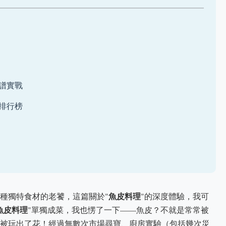
譜實戰
排行榜
魚皮料理
種獨特食材的老饕，這篇關於"
"的深度體驗，我可
魚皮料理
"單獨成菜，我也愣了一下——魚皮？不就是常常被
被玩出了花！經過無數次市場尋寶、廚房實驗（包括幾次災