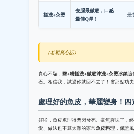
去腥最徹底，口感
搓洗+汆燙
最
最佳Q彈！
（老饕真心話）
鹽+粉搓洗+徹底沖洗+汆燙冰鎮
真心不騙，
這
石。相信我，試過你就回不去了！省那點功夫
處理好的魚皮，華麗變身！四
好啦，魚皮處理得閃閃發亮、毫無腥味了，終
魚皮料理
愛、做法也不算太難的家常
，保證風