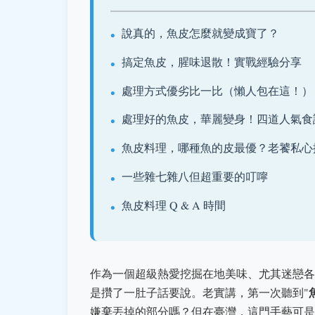
說真的，魚皮怎麼就變成寶了？
搞定魚皮，腥味退散！實戰經驗分享
處理方式優劣比一比（懶人包在這！）
處理好的魚皮，華麗變身！四道人氣食
魚皮料理，哪種魚的皮最優？老饕私心
一些雜七雜八但超重要的叮嚀
魚皮料理 Q & A 時間
作為一個超級熱愛挖掘在地美味、尤其迷戀各
是攢了一肚子話要說。老實講，第一次聽到"
嫌棄丟掉的部分嗎？但在臺灣，這門手藝可是