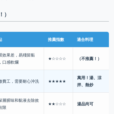
！）
點
推薦指數
適合料理
腥效果差，易殘留黏
（不推薦！）
★☆☆☆☆
，口感軟爛
萬用！湯、涼
微費工，需要耐心沖洗
★★★★★
拌、熱炒
深層腥味和黏液去除效
湯品尚可
★★☆☆☆
有限