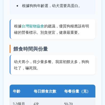
根據狗狗年齡選，幼犬需要高蛋白。
根據
台灣寵物協會
的建議，優質狗糧應該有明
確的營養標示。別貪便宜，健康最重要。
餵食時間與份量
幼犬胃小，得少量多餐。我當初餵太多，狗狗
吐了，嚇死我。
年齡
每日餵食次數
每餐份量（克）
2-3個月
4次
50-70