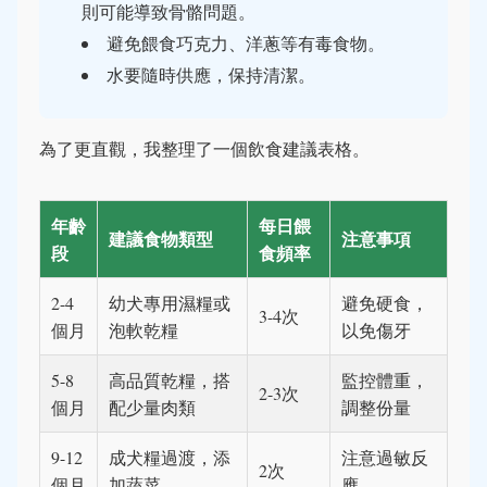
則可能導致骨骼問題。
避免餵食巧克力、洋蔥等有毒食物。
水要隨時供應，保持清潔。
為了更直觀，我整理了一個飲食建議表格。
年齡
每日餵
建議食物類型
注意事項
段
食頻率
2-4
幼犬專用濕糧或
避免硬食，
3-4次
個月
泡軟乾糧
以免傷牙
5-8
高品質乾糧，搭
監控體重，
2-3次
個月
配少量肉類
調整份量
9-12
成犬糧過渡，添
注意過敏反
2次
個月
加蔬菜
應