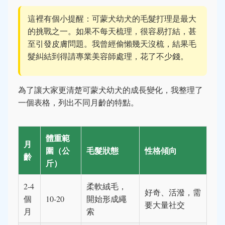
這裡有個小提醒：可蒙犬幼犬的毛髮打理是最大
的挑戰之一。如果不每天梳理，很容易打結，甚
至引發皮膚問題。我曾經偷懶幾天沒梳，結果毛
髮糾結到得請專業美容師處理，花了不少錢。
為了讓大家更清楚可蒙犬幼犬的成長變化，我整理了
一個表格，列出不同月齡的特點。
體重範
月
圍（公
毛髮狀態
性格傾向
齡
斤）
2-4
柔軟絨毛，
好奇、活潑，需
個
10-20
開始形成繩
要大量社交
月
索