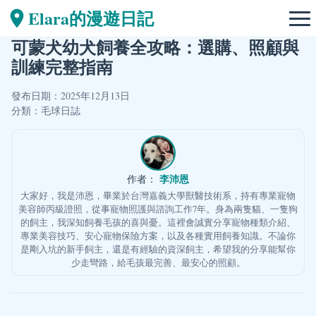
Elara的漫遊日記
可蒙犬幼犬飼養全攻略：選購、照顧與
訓練完整指南
發布日期：2025年12月13日
分類：
毛球日誌
李沛恩
作者：
大家好，我是沛恩，畢業於台灣嘉義大學獸醫技術系，持有專業寵物
美容師丙級證照，從事寵物照護與諮詢工作7年。身為兩隻貓、一隻狗
的飼主，我深知飼養毛孩的喜與憂。這裡會誠實分享寵物種類介紹、
專業美容技巧、安心寵物保險方案，以及各種實用飼養知識。不論你
是剛入坑的新手飼主，還是有經驗的資深飼主，希望我的分享能幫你
少走彎路，給毛孩最完善、最安心的照顧。