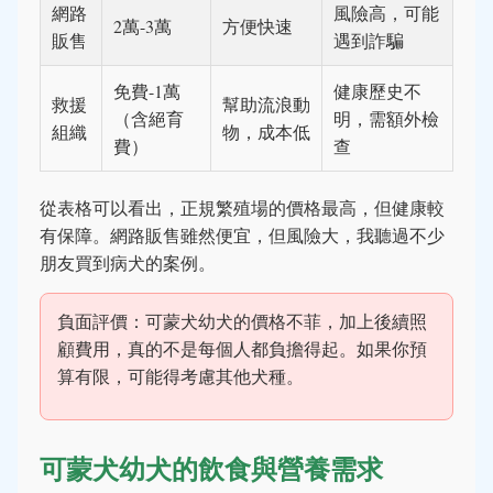
網路
風險高，可能
2萬-3萬
方便快速
販售
遇到詐騙
免費-1萬
健康歷史不
救援
幫助流浪動
（含絕育
明，需額外檢
組織
物，成本低
費）
查
從表格可以看出，正規繁殖場的價格最高，但健康較
有保障。網路販售雖然便宜，但風險大，我聽過不少
朋友買到病犬的案例。
負面評價：可蒙犬幼犬的價格不菲，加上後續照
顧費用，真的不是每個人都負擔得起。如果你預
算有限，可能得考慮其他犬種。
可蒙犬幼犬的飲食與營養需求