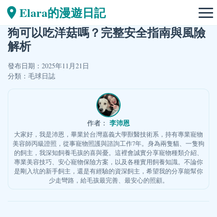
Elara的漫遊日記
狗可以吃洋菇嗎？完整安全指南與風險
解析
發布日期：2025年11月21日
分類：
毛球日誌
李沛恩
作者：
大家好，我是沛恩，畢業於台灣嘉義大學獸醫技術系，持有專業寵物
美容師丙級證照，從事寵物照護與諮詢工作7年。身為兩隻貓、一隻狗
的飼主，我深知飼養毛孩的喜與憂。這裡會誠實分享寵物種類介紹、
專業美容技巧、安心寵物保險方案，以及各種實用飼養知識。不論你
是剛入坑的新手飼主，還是有經驗的資深飼主，希望我的分享能幫你
少走彎路，給毛孩最完善、最安心的照顧。