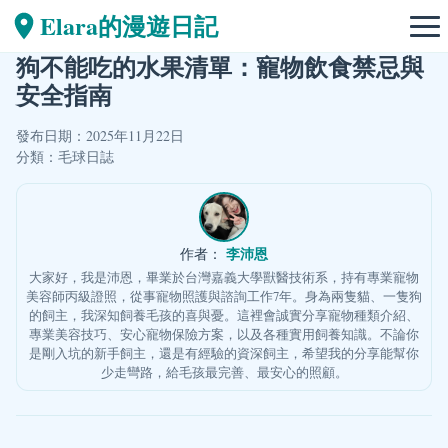
Elara的漫遊日記
狗不能吃的水果清單：寵物飲食禁忌與
安全指南
發布日期：2025年11月22日
分類：
毛球日誌
李沛恩
作者：
大家好，我是沛恩，畢業於台灣嘉義大學獸醫技術系，持有專業寵物
美容師丙級證照，從事寵物照護與諮詢工作7年。身為兩隻貓、一隻狗
的飼主，我深知飼養毛孩的喜與憂。這裡會誠實分享寵物種類介紹、
專業美容技巧、安心寵物保險方案，以及各種實用飼養知識。不論你
是剛入坑的新手飼主，還是有經驗的資深飼主，希望我的分享能幫你
少走彎路，給毛孩最完善、最安心的照顧。