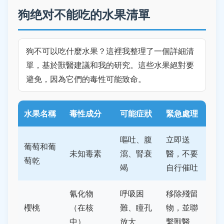
狗绝对不能吃的水果清單
狗不可以吃什麼水果？這裡我整理了一個詳細清
單，基於獸醫建議和我的研究。這些水果絕對要
避免，因為它們的毒性可能致命。
水果名稱
毒性成分
可能症狀
緊急處理
嘔吐、腹
立即送
葡萄和葡
未知毒素
瀉、腎衰
醫，不要
萄乾
竭
自行催吐
氰化物
呼吸困
移除殘留
櫻桃
（在核
難、瞳孔
物，並聯
中）
放大
繫獸醫