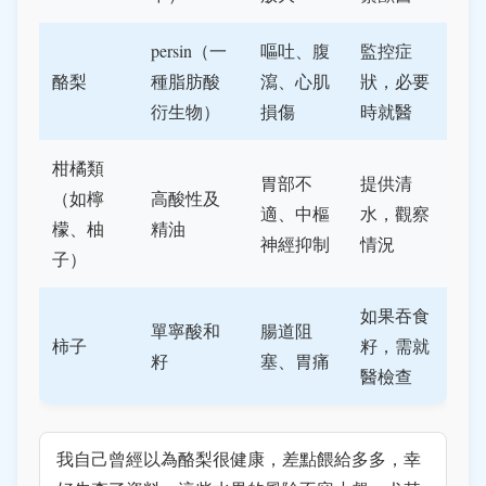
persin（一
嘔吐、腹
監控症
酪梨
種脂肪酸
瀉、心肌
狀，必要
衍生物）
損傷
時就醫
柑橘類
胃部不
提供清
（如檸
高酸性及
適、中樞
水，觀察
檬、柚
精油
神經抑制
情況
子）
如果吞食
單寧酸和
腸道阻
柿子
籽，需就
籽
塞、胃痛
醫檢查
我自己曾經以為酪梨很健康，差點餵給多多，幸