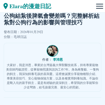
Elara的漫遊日記
公狗結紮後脾氣會變差嗎？完整解析結
紮對公狗行為的影響與管理技巧
發布日期：2026年01月29日
分類：
毛球日誌
李沛恩
作者：
大家好，我是沛恩，畢業於台灣嘉義大學獸醫技術系，持有專業寵物
美容師丙級證照，從事寵物照護與諮詢工作7年。身為兩隻貓、一隻狗
的飼主，我深知飼養毛孩的喜與憂。這裡會誠實分享寵物種類介紹、
專業美容技巧、安心寵物保險方案，以及各種實用飼養知識。不論你
是剛入坑的新手飼主，還是有經驗的資深飼主，希望我的分享能幫你
少走彎路，給毛孩最完善、最安心的照顧。