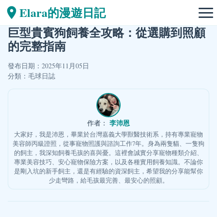
Elara的漫遊日記
巨型貴賓狗飼養全攻略：從選購到照顧
的完整指南
發布日期：2025年11月05日
分類：
毛球日誌
李沛恩
作者：
大家好，我是沛恩，畢業於台灣嘉義大學獸醫技術系，持有專業寵物
美容師丙級證照，從事寵物照護與諮詢工作7年。身為兩隻貓、一隻狗
的飼主，我深知飼養毛孩的喜與憂。這裡會誠實分享寵物種類介紹、
專業美容技巧、安心寵物保險方案，以及各種實用飼養知識。不論你
是剛入坑的新手飼主，還是有經驗的資深飼主，希望我的分享能幫你
少走彎路，給毛孩最完善、最安心的照顧。