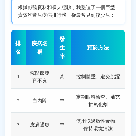
根據獸醫資料和個人經驗，我整理了一個巨型
貴賓狗常見疾病排行榜，從最常見到較少見：
發
排
疾病名
生
預防方法
名
稱
率
髋關節發
1
高
控制體重、避免跳躍
育不良
定期眼科檢查、補充
2
白內障
中
抗氧化劑
使用低過敏性食物、
3
皮膚過敏
中
保持環境清潔