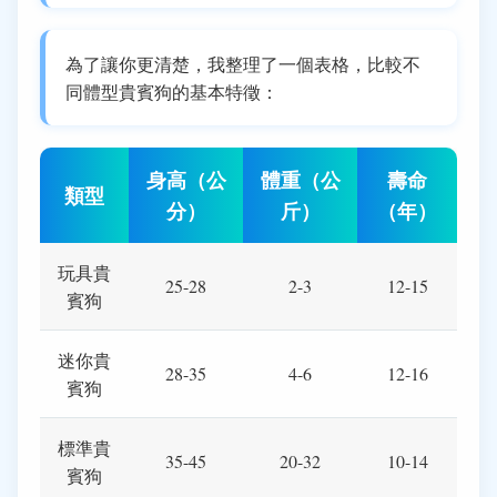
為了讓你更清楚，我整理了一個表格，比較不
同體型貴賓狗的基本特徵：
身高（公
體重（公
壽命
類型
分）
斤）
（年）
玩具貴
25-28
2-3
12-15
賓狗
迷你貴
28-35
4-6
12-16
賓狗
標準貴
35-45
20-32
10-14
賓狗