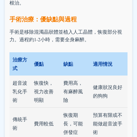
根治。
手術治療：優缺點與過程
手術是移除混濁晶狀體並植入人工晶體，恢復部分視
力。過程約1-2小時，需要全身麻醉。
治療方
優點
缺點
適用情況
式
超音波
恢復快，
費用高，
健康狀況良好
乳化手
視力改善
有麻醉風
的狗狗
術
明顯
險
恢復期
預算有限或不
傳統手
費用較低
長，可能
能做超音波手
術
併發症
術