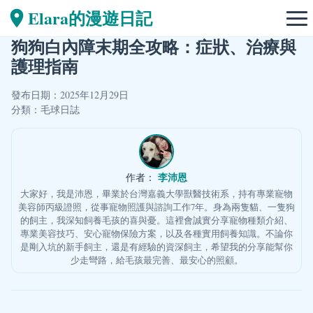
Elara的漫遊日記
狗狗白內障末期全攻略：症狀、治療與
護理指南
發布日期：2025年12月29日
分類：
毛球日誌
李沛恩
作者：
大家好，我是沛恩，畢業於台灣嘉義大學獸醫技術系，持有專業寵物
美容師丙級證照，從事寵物照護與諮詢工作7年。身為兩隻貓、一隻狗
的飼主，我深知飼養毛孩的喜與憂。這裡會誠實分享寵物種類介紹、
專業美容技巧、安心寵物保險方案，以及各種實用飼養知識。不論你
是剛入坑的新手飼主，還是有經驗的資深飼主，希望我的分享能幫你
少走彎路，給毛孩最完善、最安心的照顧。