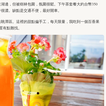
湖邊，但被樹林包圍，氛圍很鬆。下午茶套餐大約台幣350
香很濃。缺點是交通不便，最好開車。
遠眺潭區。這裡的甜點偏手工，每天限量，我吃到一個百香果
位置有點難找。