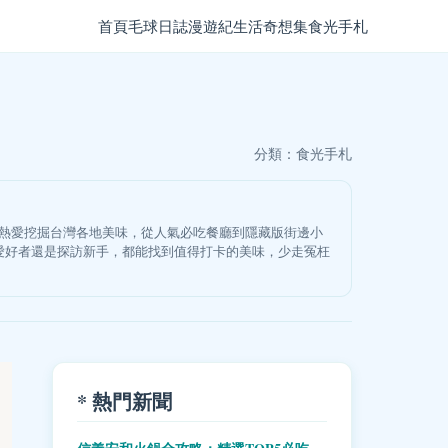
首頁
毛球日誌
漫遊紀
生活奇想集
食光手札
分類：
食光手札
我熱愛挖掘台灣各地美味，從人氣必吃餐廳到隱藏版街邊小
愛好者還是探訪新手，都能找到值得打卡的美味，少走冤枉
* 熱門新聞