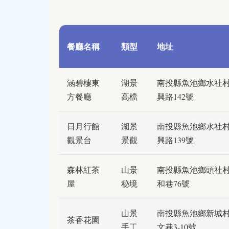
餐廳名稱
類型
地址
涵碧樓東
湖景
南投縣魚池鄉水社
方餐廳
高檔
興路142號
日月行館
湖景
南投縣魚池鄉水社
觀景台
景觀
興路139號
森林紅茶
山景
南投縣魚池鄉頭社
屋
秘境
和巷76號
山景
南投縣魚池鄉新城
茶香花園
手工
文巷3-10號