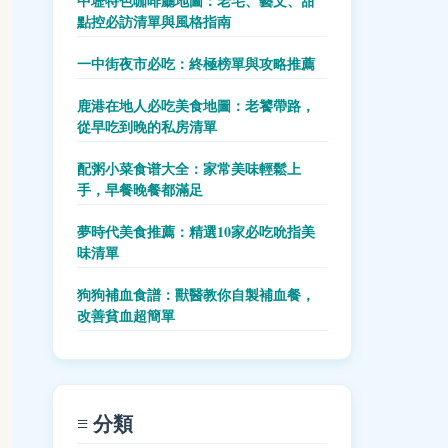
中壢特色咖啡廳地圖：老宅、藝文、甜
點控必訪清單與風格指南
一中街夜市必吃：終極榜單與攻略推薦
鹿港在地人必吃美食地圖：老饕帶路，
從早吃到晚的私房清單
配粥小菜食谱大全：家常美味輕鬆上
手，早餐晚餐都滿足
夢時代美食推薦：精選10家必吃吮指美
味清單
狗狗補血食譜：獸醫教你自製補血餐，
改善貧血超簡單
≡ 分類