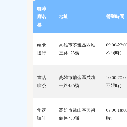
咖啡
廳名
地址
營業時間
稱
緩食
高雄市苓雅區四維
09:00-22
慢行
三路123號
不限時）
書店
高雄市前金區成功
10:00-20
喫茶
一路456號
不限時）
角落
高雄市鼓山區美術
08:00-18
咖啡
館路789號
時）