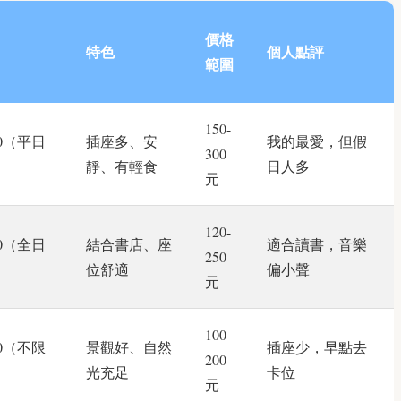
價格
特色
個人點評
範圍
150-
:00（平日
插座多、安
我的最愛，但假
300
靜、有輕食
日人多
元
120-
:00（全日
結合書店、座
適合讀書，音樂
250
位舒適
偏小聲
元
100-
:00（不限
景觀好、自然
插座少，早點去
200
光充足
卡位
元