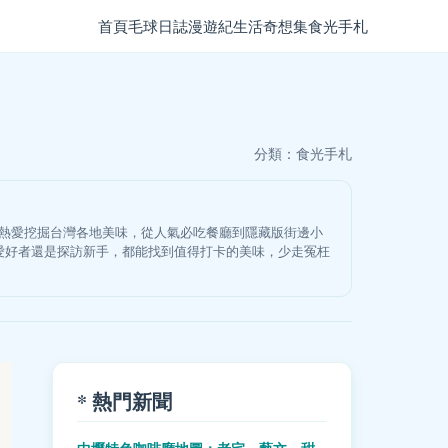
首頁
毛球日誌
漫遊紀
生活奇想集
食光手札
分類：
食光手札
我熱愛挖掘台灣各地美味，從人氣必吃餐廳到隱藏版街邊小
愛好者還是探訪新手，都能找到值得打卡的美味，少走冤枉
* 熱門新聞