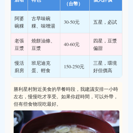
（台幣）
阿婆
古早味碗
30-50元
五星，必試
碗粿
粿、味噌湯
老張
燒餅油條、
四星，豆漿
40-60元
豆漿
豆漿
偏甜
慢活
班尼迪克
三星，環境
150-250元
廚房
蛋、輕食
好但價高
勝利星村附近美食的早餐時段，我建議安排一小時
左右，慢慢吃才享受。如果你趕時間，可以外帶，
但有些食物現吃最好。