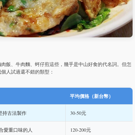
滷肉飯、牛肉麵、蚵仔煎這些，幾乎是中山好食的代名詞。但怎
我個人試過還不錯的類型：
平均價格（新台幣）
堅持古法製作
30-50元
合愛重口味的人
120-200元