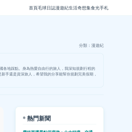
首頁
毛球日誌
漫遊紀
生活奇想集
食光手札
分類：
漫遊紀
韓國各地踩點。身為熱愛自由行的旅人，我深知規劃行程的
是新手還是資深旅人，希望我的分享能幫你規劃完美假期，
* 熱門新聞