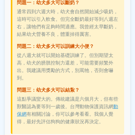
問題一：幼犬多大可以斷奶？
通常四到六週大時，幼犬會自然開始減少吸奶，
這時可以引入軟食。但完全斷奶最好等到八週左
右，讓牠們有足夠時間適應。我曾經太早斷奶，
結果幼犬營養不良，體重掉得厲害。
問題二：幼犬多大可以訓練大小便？
從八週大就可以開始基礎訓練了。但別期望太
高，幼犬的膀胱控制力還差，可能需要頻繁外
出。我建議用獎勵的方式，別罵牠，否則會嚇
到。
問題三：幼犬多大可以結紮？
這點爭議蠻大的。傳統建議是六個月大，但有些
獸醫認為要等到一歲後。台灣動物保護資訊網
動
保網
有相關討論，你可以參考看看。我個人覺
得，最好先評估狗狗的健康狀況再決定。