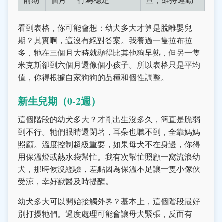
看到表格，你可能會想：幼犬多大才算是脫離嬰兒
期？其實啊，這沒有絕對答案。我養過一隻拉布拉
多，牠在三個月大時就顯得比其他狗早熟，但另一隻
米克斯卻到六個月還像個小孩子。所以表格只是平均
值，你得根據自家狗狗的品種和個性調整。
新生兒期（0-2週）
這個階段的幼犬多大？才剛出生沒多久，簡直是脆弱
到不行。牠們眼睛還閉著，耳朵也聽不到，全靠媽媽
照顧。溫度控制超級重要，如果母犬不在身邊，你得
用保溫燈或熱水袋幫忙。我有次幫忙照顧一窩流浪幼
犬，那時候沒經驗，差點因為保溫不足讓一隻小傢伙
受涼，幸好獸醫及時提醒。
幼犬多大可以開始接觸外界？基本上，這個階段最好
別打擾牠們。過度處理可能會讓母犬緊張，反而有