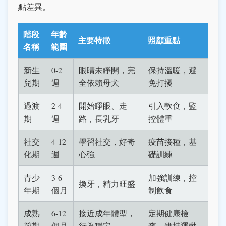
點差異。
階段
年齡
主要特徵
照顧重點
名稱
範圍
新生
0-2
眼睛未睜開，完
保持溫暖，避
兒期
週
全依賴母犬
免打擾
過渡
2-4
開始睜眼、走
引入軟食，監
期
週
路，長乳牙
控體重
社交
4-12
學習社交，好奇
疫苗接種，基
化期
週
心強
礎訓練
青少
3-6
加強訓練，控
換牙，精力旺盛
年期
個月
制飲食
成熟
6-12
接近成年體型，
定期健康檢
前期
個月
行為穩定
查，維持運動