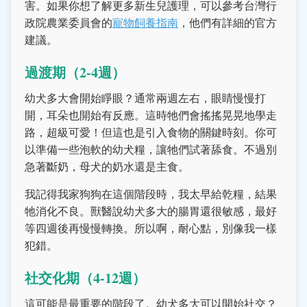
害。如果你想了解更多新生兒護理，可以參考台灣行
政院農業委員會的
寵物飼養指南
，他們有詳細的官方
建議。
過渡期（2-4週）
幼犬多大會開始睜眼？通常兩週左右，眼睛慢慢打
開，耳朵也開始有反應。這時牠們會搖搖晃晃地學走
路，超級可愛！但這也是引入食物的關鍵時刻。你可
以準備一些泡軟的幼犬糧，讓牠們試著舔食。不過別
急著斷奶，母犬的奶水還是主食。
我記得我家狗狗在這個階段時，我太早給乾糧，結果
牠消化不良。獸醫說幼犬多大的腸胃還很敏感，最好
等四週後再慢慢轉換。所以啊，耐心點，別像我一樣
犯錯。
社交化期（4-12週）
這可能是最重要的階段了。幼犬多大可以開始社交？