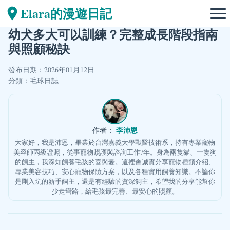
Elara的漫遊日記
幼犬多大可以訓練？完整成長階段指南
與照顧秘訣
發布日期：2026年01月12日
分類：
毛球日誌
李沛恩
作者：
大家好，我是沛恩，畢業於台灣嘉義大學獸醫技術系，持有專業寵物
美容師丙級證照，從事寵物照護與諮詢工作7年。身為兩隻貓、一隻狗
的飼主，我深知飼養毛孩的喜與憂。這裡會誠實分享寵物種類介紹、
專業美容技巧、安心寵物保險方案，以及各種實用飼養知識。不論你
是剛入坑的新手飼主，還是有經驗的資深飼主，希望我的分享能幫你
少走彎路，給毛孩最完善、最安心的照顧。