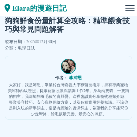
Elara的漫遊日記
狗狗鮮食份量計算全攻略：精準餵食技
巧與常見問題解答
發布日期：2025年12月30日
分類：
毛球日誌
李沛恩
作者：
大家好，我是沛恩，畢業於台灣嘉義大學獸醫技術系，持有專業寵物
美容師丙級證照，從事寵物照護與諮詢工作7年。身為兩隻貓、一隻狗
的飼主，我深知飼養毛孩的喜與憂。這裡會誠實分享寵物種類介紹、
專業美容技巧、安心寵物保險方案，以及各種實用飼養知識。不論你
是剛入坑的新手飼主，還是有經驗的資深飼主，希望我的分享能幫你
少走彎路，給毛孩最完善、最安心的照顧。