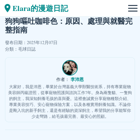
Elara的漫遊日記
狗狗嘔吐咖啡色：原因、處理與就醫完
整指南
發布日期：2025年12月07日
分類：
毛球日誌
李沛恩
作者：
大家好，我是沛恩，畢業於台灣嘉義大學獸醫技術系，持有專業寵物
美容師丙級證照，從事寵物照護與諮詢工作7年。身為兩隻貓、一隻狗
的飼主，我深知飼養毛孩的喜與憂。這裡會誠實分享寵物種類介紹、
專業美容技巧、安心寵物保險方案，以及各種實用飼養知識。不論你
是剛入坑的新手飼主，還是有經驗的資深飼主，希望我的分享能幫你
少走彎路，給毛孩最完善、最安心的照顧。