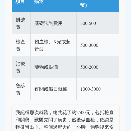
項目
描述
幣）
掛號
基礎諮詢費用
300-500
費
檢查
如血檢、X光或超
500-3000
費
音波
治療
藥物或點滴
500-2000
費
急診
夜間或假日就醫
1000-3000
費
我記得那次就醫，總共花了約2500元，包括檢查
和開藥。獸醫先問了病史，然後做血檢，確認是
輕微胃出血。整個過程大約一小時，狗狗後來恢