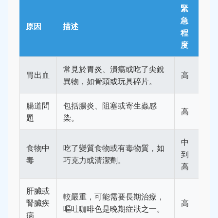
緊
急
原因
描述
程
度
常見於胃炎、潰瘍或吃了尖銳
胃出血
高
異物，如骨頭或玩具碎片。
腸道問
包括腸炎、阻塞或寄生蟲感
高
題
染。
中
食物中
吃了變質食物或有毒物質，如
到
毒
巧克力或清潔劑。
高
肝臟或
較嚴重，可能需要長期治療，
腎臟疾
高
嘔吐咖啡色是晚期症狀之一。
病