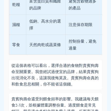
富含蛋白質和纖維
避免含穀物過多
乾糧
的品牌
的產品
低鈉、高水分的選
濕糧
注意保存期限
擇
控制份量，避免
零食
天然肉乾或蔬菜條
過量
從這個表格可以看出，選擇合適的食物對貴賓狗壽
命至關重要。我曾經試過便宜的品牌，結果貴賓狗
出現消化不良，這讓我後悔莫及。貴賓狗壽命真的
和飲食息息相關，你不能省這個錢。
貴賓狗壽命還受到餵食頻率的影響。我建議每天餵
食2-3次，並根據體重調整份量。過度餵食是常見