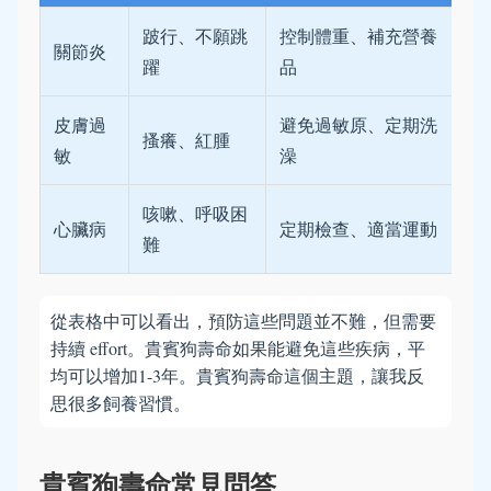
跛行、不願跳
控制體重、補充營養
關節炎
躍
品
皮膚過
避免過敏原、定期洗
搔癢、紅腫
敏
澡
咳嗽、呼吸困
心臟病
定期檢查、適當運動
難
從表格中可以看出，預防這些問題並不難，但需要
持續 effort。貴賓狗壽命如果能避免這些疾病，平
均可以增加1-3年。貴賓狗壽命這個主題，讓我反
思很多飼養習慣。
貴賓狗壽命常見問答