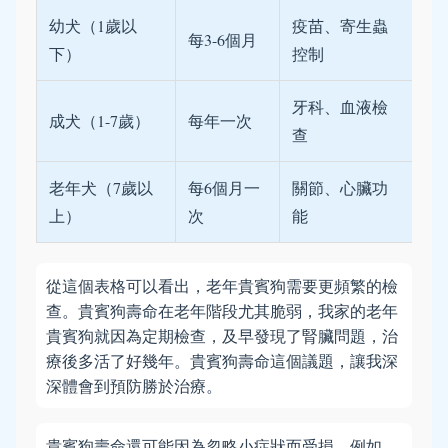
幼犬（1歲以
疫苗、寄生蟲
每3-6個月
下）
控制
牙科、血液檢
成犬（1-7歲）
每年一次
查
老年犬（7歲以
每6個月一
關節、心臟功
上）
次
能
從這個表格可以看出，老年貴賓狗需要更頻繁的檢
查。貴賓狗壽命在老年階段尤其脆弱，我家的老年
貴賓狗就因為定期檢查，及早發現了腎臟問題，治
療後多活了好幾年。貴賓狗壽命這個議題，讓我深
深體會到預防勝於治療。
貴賓狗壽命還可能因為忽略小症狀而受損。例如，