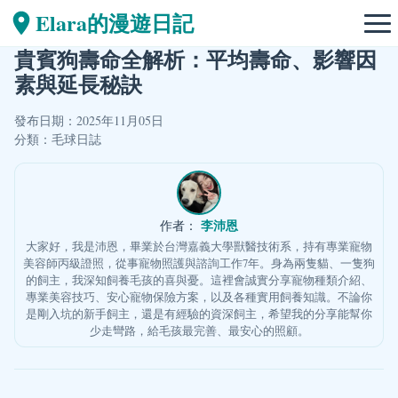
Elara的漫遊日記
貴賓狗壽命全解析：平均壽命、影響因
素與延長秘訣
發布日期：2025年11月05日
分類：
毛球日誌
李沛恩
作者：
大家好，我是沛恩，畢業於台灣嘉義大學獸醫技術系，持有專業寵物
美容師丙級證照，從事寵物照護與諮詢工作7年。身為兩隻貓、一隻狗
的飼主，我深知飼養毛孩的喜與憂。這裡會誠實分享寵物種類介紹、
專業美容技巧、安心寵物保險方案，以及各種實用飼養知識。不論你
是剛入坑的新手飼主，還是有經驗的資深飼主，希望我的分享能幫你
少走彎路，給毛孩最完善、最安心的照顧。