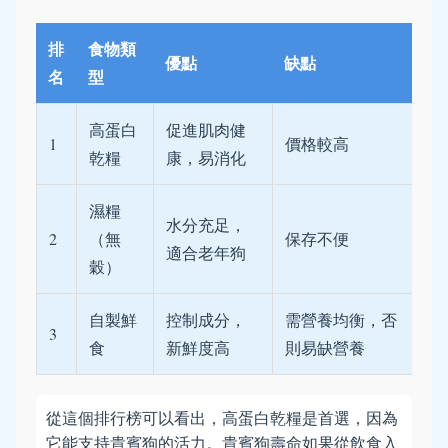
排
食物類
優點
缺點
名
型
高蛋白
促進肌肉健
1
價格較高
乾糧
康，易消化
濕糧
水分充足，
2
（無
保存不便
適合老年狗
穀）
自製鮮
控制成分，
需營養均衡，否
3
食
新鮮度高
則易缺營養
從這個排行榜可以看出，高蛋白乾糧是首選，因為
它能支持貴賓狗的活力。貴賓狗壽命如果從飲食入