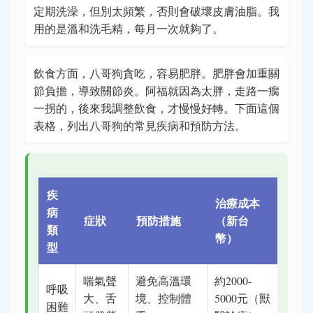
定期洗澡，但別太頻繁，否則會破壞皮膚油脂。我
用的是溫和洗毛精，每月一次就夠了。
飲食方面，八哥狗貪吃，容易肥胖。肥胖會加重關
節負擔，導致關節炎。阿福就因為太胖，走路一瘸
一拐的，後來我調整飲食，才慢慢好轉。下面這個
表格，列出八哥狗的常見疾病和預防方法。
疾
治療成本
病
症狀
預防措施
（新台
類
幣）
型
喘氣聲
避免高溫環
約2000-
呼吸
大、舌
境、控制體
5000元（獸
困難