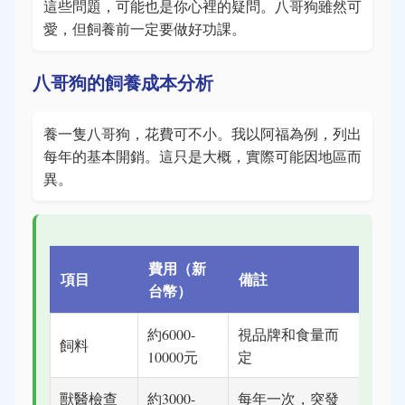
這些問題，可能也是你心裡的疑問。八哥狗雖然可
愛，但飼養前一定要做好功課。
八哥狗的飼養成本分析
養一隻八哥狗，花費可不小。我以阿福為例，列出
每年的基本開銷。這只是大概，實際可能因地區而
異。
費用（新
項目
備註
台幣）
約6000-
視品牌和食量而
飼料
10000元
定
獸醫檢查
約3000-
每年一次，突發