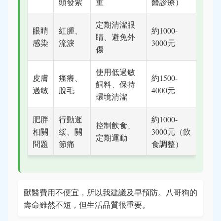
頭發紫
重
醫診療）
定期清潔眼
眼睛
紅腫、
約1000-
睛、避免外
感染
流淚
3000元
傷
使用低過敏
皮膚
瘙癢、
約1500-
飼料、保持
過敏
脫毛
4000元
環境清潔
肥胖
行動遲
約1000-
控制飲食、
相關
緩、關
3000元（飲
定期運動
問題
節痛
食調整）
獸醫費用不便宜，所以我建議及早預防。八哥狗的
壽命雖然不短，但生活品質很重要。