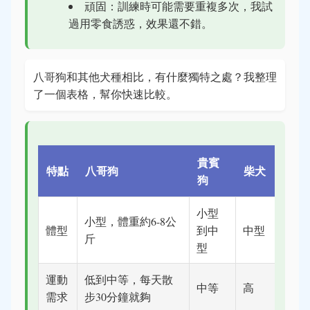
頑固：訓練時可能需要重複多次，我試
過用零食誘惑，效果還不錯。
八哥狗和其他犬種相比，有什麼獨特之處？我整理
了一個表格，幫你快速比較。
貴賓
特點
八哥狗
柴犬
狗
小型
小型，體重約6-8公
體型
到中
中型
斤
型
運動
低到中等，每天散
中等
高
需求
步30分鐘就夠