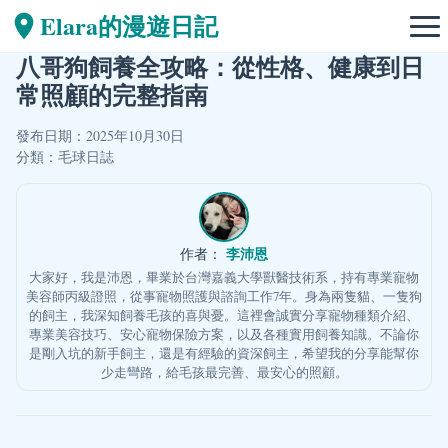
Elara的漫遊日記
八哥狗飼養全攻略：從性格、健康到日
常照顧的完整指南
發布日期：2025年10月30日
分類：
毛球日誌
李沛恩
作者：
大家好，我是沛恩，畢業於台灣嘉義大學獸醫技術系，持有專業寵物
美容師丙級證照，從事寵物照護與諮詢工作7年。身為兩隻貓、一隻狗
的飼主，我深知飼養毛孩的喜與憂。這裡會誠實分享寵物種類介紹、
專業美容技巧、安心寵物保險方案，以及各種實用飼養知識。不論你
是剛入坑的新手飼主，還是有經驗的資深飼主，希望我的分享能幫你
少走彎路，給毛孩最完善、最安心的照顧。