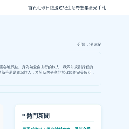
首頁
毛球日誌
漫遊紀
生活奇想集
食光手札
分類：
漫遊紀
韓國各地踩點。身為熱愛自由行的旅人，我深知規劃行程的
是新手還是資深旅人，希望我的分享能幫你規劃完美假期，
* 熱門新聞