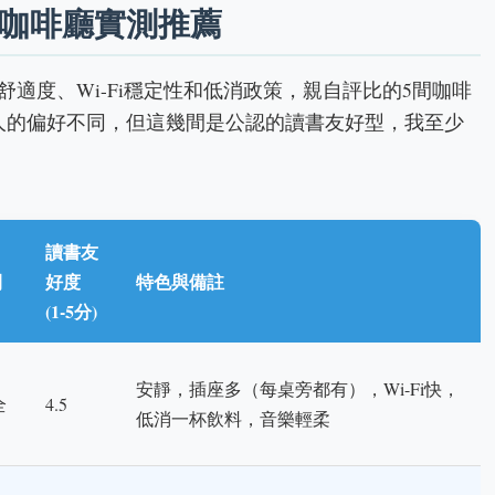
的咖啡廳實測推薦
適度、Wi-Fi穩定性和低消政策，親自評比的5間咖啡
個人的偏好不同，但這幾間是公認的讀書友好型，我至少
讀書友
間
好度
特色與備註
(1-5分)
安靜，插座多（每桌旁都有），Wi-Fi快，
全
4.5
低消一杯飲料，音樂輕柔
）