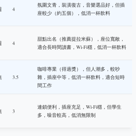
氛圍文青，裝潢復古，音樂選品好，但插
週
4
座較少（約五個），低消一杯飲料
）
甜點出名（推薦提拉米蘇），座位寬敞，
週
4
適合長時間讀書，Wi-Fi穩，低消一杯飲料
）
咖啡專業（得過獎），但人潮多，較吵
無
3.5
雜，插座中等，低消一杯飲料，適合短時
間工作
連鎖便利，插座充足，Wi-Fi穩，但學生
無
3
多，噪音較高，低消無限制