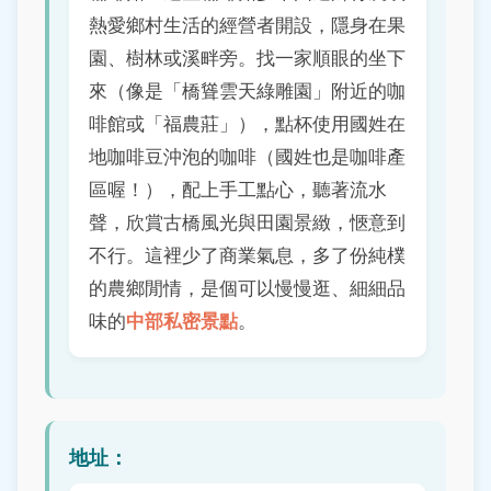
熱愛鄉村生活的經營者開設，隱身在果
園、樹林或溪畔旁。找一家順眼的坐下
來（像是「橋聳雲天綠雕園」附近的咖
啡館或「福農莊」），點杯使用國姓在
地咖啡豆沖泡的咖啡（國姓也是咖啡產
區喔！），配上手工點心，聽著流水
聲，欣賞古橋風光與田園景緻，愜意到
不行。這裡少了商業氣息，多了份純樸
的農鄉閒情，是個可以慢慢逛、細細品
中部私密景點
味的
。
地址：