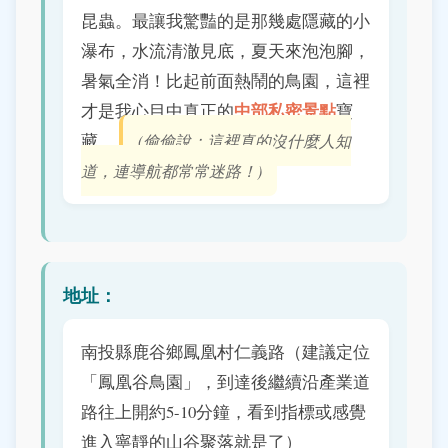
昆蟲。最讓我驚豔的是那幾處隱藏的小
瀑布，水流清澈見底，夏天來泡泡腳，
暑氣全消！比起前面熱鬧的鳥園，這裡
中部私密景點
才是我心目中真正的
寶
藏。
(偷偷說：這裡真的沒什麼人知
道，連導航都常常迷路！)
地址：
南投縣鹿谷鄉鳳凰村仁義路（建議定位
「鳳凰谷鳥園」，到達後繼續沿產業道
路往上開約5-10分鐘，看到指標或感覺
進入寧靜的山谷聚落就是了）