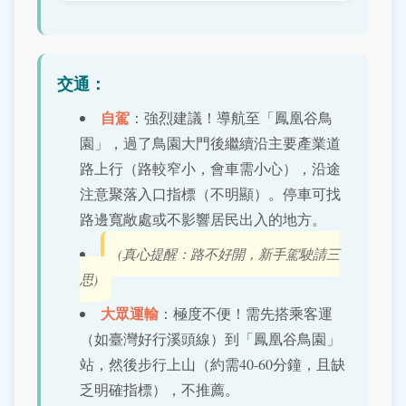
交通：
自駕
：強烈建議！導航至「鳳凰谷鳥
園」，過了鳥園大門後繼續沿主要產業道
路上行（路較窄小，會車需小心），沿途
注意聚落入口指標（不明顯）。停車可找
路邊寬敞處或不影響居民出入的地方。
(真心提醒：路不好開，新手駕駛請三
思)
大眾運輸
：極度不便！需先搭乘客運
（如臺灣好行溪頭線）到「鳳凰谷鳥園」
站，然後步行上山（約需40-60分鐘，且缺
乏明確指標），不推薦。