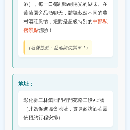
酒），每一口都能喝到陽光的滋味。在
葡萄園旁品酒聊天，體驗截然不同的農
中部私
村酒莊風情，絕對是超級特別的
密景點
體驗！
(溫馨提醒：品酒請勿開車！)
地址：
彰化縣二林鎮西鬥裡鬥苑路二段915號
（此為促進協會地址，實際參訪酒莊需
依預約行程安排）