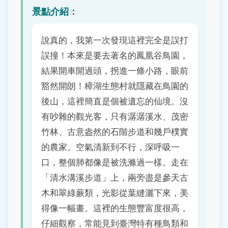
景點介紹：
說真的，我第一次發現這裡完全是誤打
誤撞！本來是要去著名的鳳凰谷鳥園，
結果開車開過頭，拐進一條小路，眼前
豁然開朗！樟湖生態村就隱藏在鳥園的
後山，這裡簡直是個被遺忘的仙境。沒
有吵雜的觀光客，只有潺潺溪水、茂密
竹林、古意盎然的石階步道和幾戶樸實
的農家。空氣清新到不行，深呼吸一
口，整個肺都像是被洗滌過一樣。走在
「清水溝溪步道」上，兩旁盡是參天古
木和翠綠蕨類，光影從葉縫灑下來，美
得像一幅畫。這裡的生態豐富度很高，
仔細觀察，常能見到臺灣特有種鳥類和