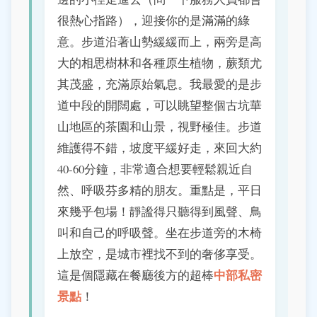
很熱心指路），迎接你的是滿滿的綠
意。步道沿著山勢緩緩而上，兩旁是高
大的相思樹林和各種原生植物，蕨類尤
其茂盛，充滿原始氣息。我最愛的是步
道中段的開闊處，可以眺望整個古坑華
山地區的茶園和山景，視野極佳。步道
維護得不錯，坡度平緩好走，來回大約
40-60分鐘，非常適合想要輕鬆親近自
然、呼吸芬多精的朋友。重點是，平日
來幾乎包場！靜謐得只聽得到風聲、鳥
叫和自己的呼吸聲。坐在步道旁的木椅
上放空，是城市裡找不到的奢侈享受。
中部私密
這是個隱藏在餐廳後方的超棒
景點
！