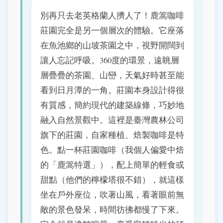
別再只去老英格蘭人擠人了！鹿篙咖啡
莊園完全是另一個層次的體驗。它座落
在魚池鄉的山坡茶園之中，視野開闊到
讓人忘記呼吸。360度的環景，遠眺層
層疊疊的茶園、山巒，天氣好時甚至能
看到日月潭的一角。莊園本身設計得很
有質感，簡約現代的建築線條，巧妙地
融入自然景觀中。這裡是臺灣農林公司
旗下的莊園，自家種植、焙製咖啡是特
色。點一杯莊園咖啡（我個人偏愛中焙
的「鹿篙特選」），配上簡單的輕食或
甜點（他們的檸檬塔很不錯），就這樣
坐在戶外座位，吹著山風，看著眼前無
敵的景色發呆，時間彷彿都慢了下來。