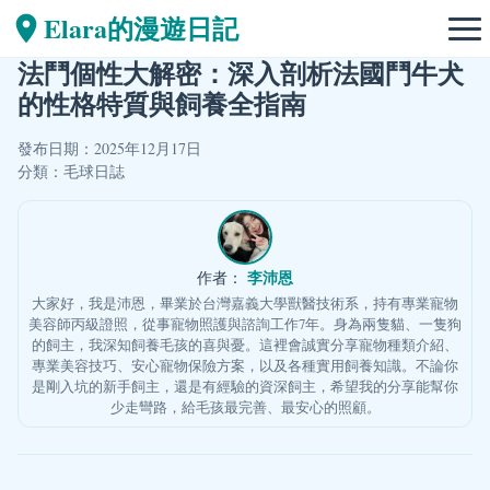
Elara的漫遊日記
法鬥個性大解密：深入剖析法國鬥牛犬
的性格特質與飼養全指南
發布日期：2025年12月17日
分類：
毛球日誌
李沛恩
作者：
大家好，我是沛恩，畢業於台灣嘉義大學獸醫技術系，持有專業寵物
美容師丙級證照，從事寵物照護與諮詢工作7年。身為兩隻貓、一隻狗
的飼主，我深知飼養毛孩的喜與憂。這裡會誠實分享寵物種類介紹、
專業美容技巧、安心寵物保險方案，以及各種實用飼養知識。不論你
是剛入坑的新手飼主，還是有經驗的資深飼主，希望我的分享能幫你
少走彎路，給毛孩最完善、最安心的照顧。