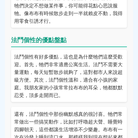
牠們決定不想做某件事，你可能得花點心思說服
牠。像布布有時候散步走到一半就賴皮不動，我得
用零食引誘才行。
法鬥個性的優點盤點
法鬥個性有好多優點，這也是為什麼牠們這麼受歡
迎。首先，牠們非常適應公寓生活。法鬥不需要大
量運動，每天短暫散步就夠了，這對都市人來說超
級方便。其次，法鬥個性溫和，適合有小孩的家
庭。我朋友家的小孩常常拉布布的耳朵，牠都默默
忍受，頂多走開而已。
還有，法鬥個性中那份幽默感真的很討喜。牠們常
常做出一些搞笑動作，比如打呼嚕超大聲、睡覺時
四腳朝天，這些都讓生活增添不少樂趣。布布有一
次在沙發上睡到流口水，那模樣我到現在想起來都