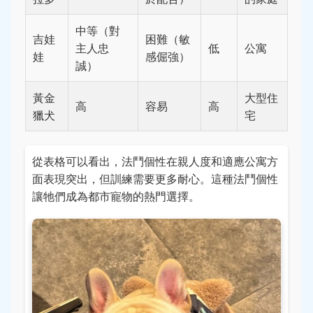
中等（對
吉娃
困難（敏
主人忠
低
公寓
娃
感倔強）
誠）
黃金
大型住
高
容易
高
獵犬
宅
從表格可以看出，法鬥個性在親人度和適應公寓方
面表現突出，但訓練需要更多耐心。這種法鬥個性
讓牠們成為都市寵物的熱門選擇。