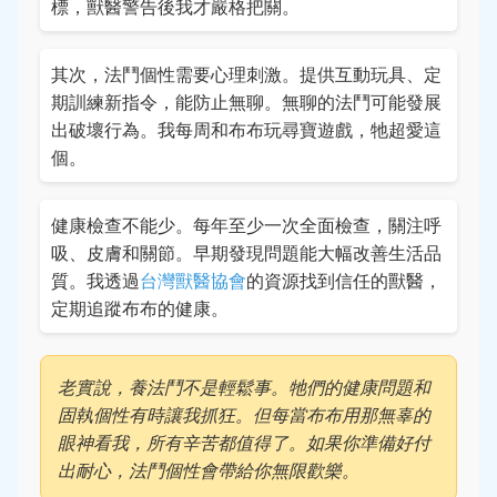
標，獸醫警告後我才嚴格把關。
其次，法鬥個性需要心理刺激。提供互動玩具、定
期訓練新指令，能防止無聊。無聊的法鬥可能發展
出破壞行為。我每周和布布玩尋寶遊戲，牠超愛這
個。
健康檢查不能少。每年至少一次全面檢查，關注呼
吸、皮膚和關節。早期發現問題能大幅改善生活品
質。我透過
台灣獸醫協會
的資源找到信任的獸醫，
定期追蹤布布的健康。
老實說，養法鬥不是輕鬆事。牠們的健康問題和
固執個性有時讓我抓狂。但每當布布用那無辜的
眼神看我，所有辛苦都值得了。如果你準備好付
出耐心，法鬥個性會帶給你無限歡樂。