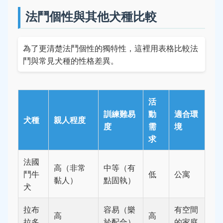
法鬥個性與其他犬種比較
為了更清楚法鬥個性的獨特性，這裡用表格比較法
鬥與常見犬種的性格差異。
活
訓練難易
動
適合環
犬種
親人程度
度
需
境
求
法國
高（非常
中等（有
鬥牛
低
公寓
黏人）
點固執）
犬
拉布
容易（樂
有空間
高
高
拉多
於配合）
的家庭