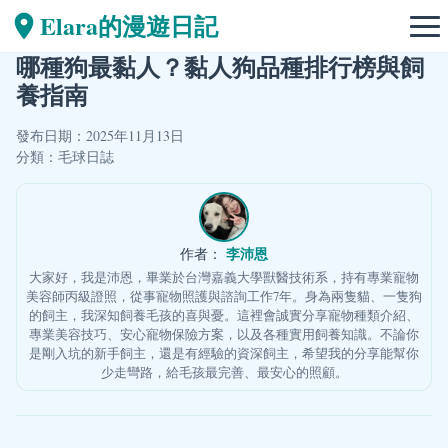
Elara的漫遊日記
哪種狗最黏人？黏人狗品種排行榜與飼
養指南
發布日期：2025年11月13日
分類：
毛球日誌
李沛恩
作者：
大家好，我是沛恩，畢業於台灣嘉義大學獸醫技術系，持有專業寵物
美容師丙級證照，從事寵物照護與諮詢工作7年。身為兩隻貓、一隻狗
的飼主，我深知飼養毛孩的喜與憂。這裡會誠實分享寵物種類介紹、
專業美容技巧、安心寵物保險方案，以及各種實用飼養知識。不論你
是剛入坑的新手飼主，還是有經驗的資深飼主，希望我的分享能幫你
少走彎路，給毛孩最完善、最安心的照顧。