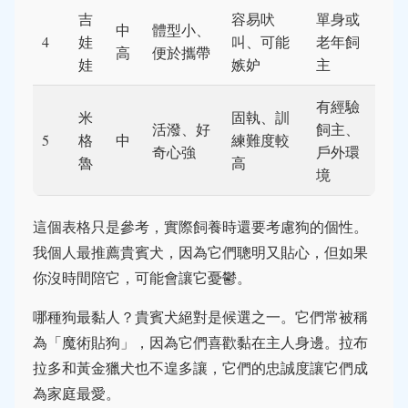
吉
容易吠
單身或
中
體型小、
4
娃
叫、可能
老年飼
高
便於攜帶
娃
嫉妒
主
有經驗
米
固執、訓
活潑、好
飼主、
5
格
中
練難度較
奇心強
戶外環
魯
高
境
這個表格只是參考，實際飼養時還要考慮狗的個性。
我個人最推薦貴賓犬，因為它們聰明又貼心，但如果
你沒時間陪它，可能會讓它憂鬱。
哪種狗最黏人？貴賓犬絕對是候選之一。它們常被稱
為「魔術貼狗」，因為它們喜歡黏在主人身邊。拉布
拉多和黃金獵犬也不遑多讓，它們的忠誠度讓它們成
為家庭最愛。