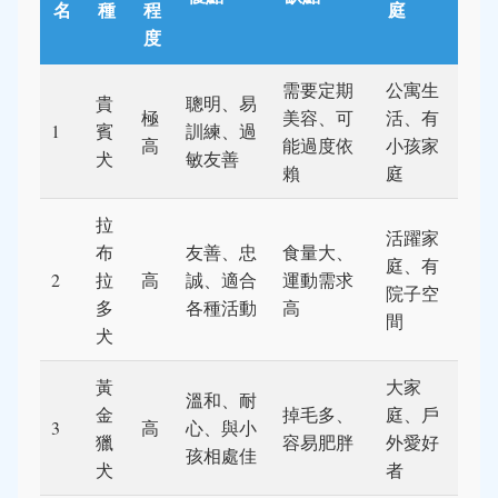
名
種
程
庭
度
需要定期
公寓生
貴
聰明、易
極
美容、可
活、有
1
賓
訓練、過
高
能過度依
小孩家
犬
敏友善
賴
庭
拉
活躍家
布
友善、忠
食量大、
庭、有
2
拉
高
誠、適合
運動需求
院子空
多
各種活動
高
間
犬
黃
大家
溫和、耐
金
掉毛多、
庭、戶
3
高
心、與小
獵
容易肥胖
外愛好
孩相處佳
犬
者